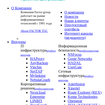
О Компании
Компания Factor group
О компании
работает на рынке
Новости
информационных
Наши клиенты
технологий с 1991 года
Продуктовый
портфель
About FACTOR TGC
Интернет-каналы
(медиацентр)
Вендоры
IT
Информационная
инфраструктура
безопасность
перейти в
перейти в категорию
NSFocus
категорию
HAProxy
Genie Networks
AnyBackup
HADAL
Vinchin
UserGate
NetTAP
Сетевая
Mylinking
инфраструктура
перейти в
NebulaGraph
категорию
Корпоративные
Asterfusion
решения
Xinertel
перейти в категорию
Nextcloud
Route Explorer (REX)
Enterprise
Kemp Technologies
LINBIT
Opengear