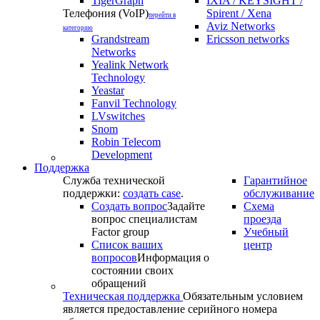
TigerGraph
IXIA / KEYSIGHT /
Телефония (VoIP)
Spirent / Xena
перейти в
Aviz Networks
категорию
Grandstream
Ericsson networks
Networks
Yealink Network
Technology
Yeastar
Fanvil Technology
LVswitches
Snom
Robin Telecom
Development
Поддержка
Служба технической
Гарантийное
поддержки:
создать case
.
обслуживание
Создать вопрос
Задайте
Схема
вопрос специалистам
проезда
Factor group
Учебный
Список ваших
центр
вопросов
Информация о
состоянии своих
обращений
Техническая поддержка
Обязательным условием
является предоставление серийного номера