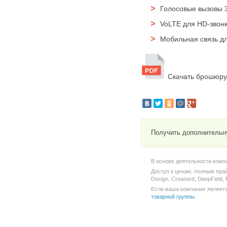
Голосовые вызовы 
V
oLTE для HD-звон
Мобильная связь дл
Скачать брошюру
Получить дополнительн
В основе деятельности комп
Доступ к ценам, полным пра
Design, Creanord, DeepField
Если ваша компания является
товарной группы
.