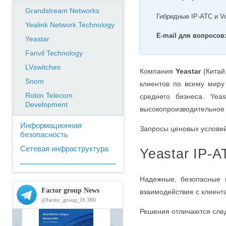
Grandstream Networks
Гибридные IP-АТС и V
Yealink Network Technology
E-mail для вопросов
Yeastar
Fanvil Technology
LVswitches
Компания
Yeastar
(Китай
Snom
клиентов по всему миру
Robin Telecom
среднего бизнеса. Ye
Development
высокопроизводительное 
Информационная
Запросы ценовых условий
безопасность
Сетевая инфраструктура
Yeastar IP-А
Надежные, безопасные 
взаимодействие с клиент
Решения отличаются сл