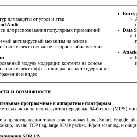
Encryp
тур для защиты от угроз и атак
and Audit
иси для распознавания популярных приложений
Data S
емый антивирусный механизм на основе
ого интеллекта повышает скорость обнаружения
Attack
on
ованный модуль модерации контента на основе
ого интеллекта эффективно распознает содержание
ображений и видео
сти и возможности
ительные программные и аппаратные платформы
сетевых экранов используются передовые 64-битные (MIPS) мно
и предотвращение таких атак, включая Land, Smurf, Fraggle, ping of
lookup, invalid TCP flag, large ICMP packet, IP/port scanning, и о
уализации SOP 1:N