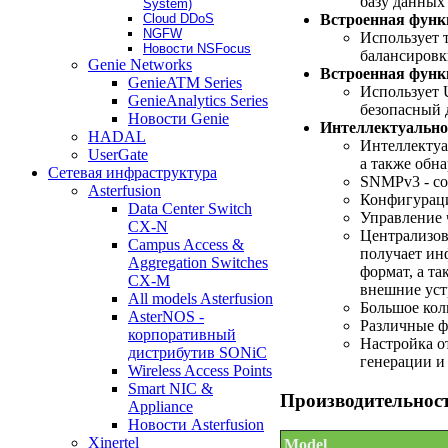
базу данных
System)
Встроенная функц
Cloud DDoS
NGFW
Использует 
Новости NSFocus
балансировк
Genie Networks
Встроенная фун
GenieATM Series
Использует 
GenieAnalytics Series
безопасный 
Новости Genie
Интеллектуально
HADAL
Интеллектуа
UserGate
а также обн
Сетевая инфраструктура
SNMPv3 - с
Asterfusion
Конфигураци
Data Center Switch
Управление ч
CX-N
Централизов
Campus Access &
получает ин
Aggregation Switches
формат, а т
CX-M
внешние уст
All models Asterfusion
Большое кол
AsterNOS -
Различные ф
корпоративный
Настройка о
дистрибутив SONiC
генерации и
Wireless Access Points
Smart NIC &
Производительнос
Appliance
Новости Asterfusion
Xinertel
Model