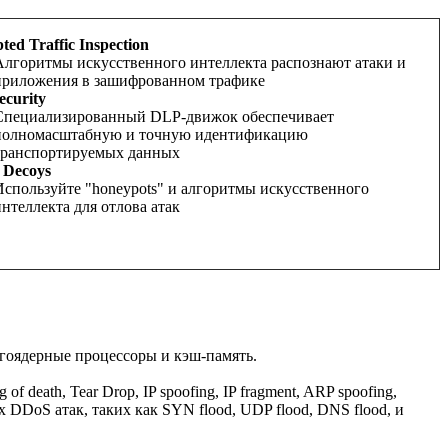
ted Traffic Inspection
Алгоритмы искусственного интеллекта распознают атаки и
приложения в зашифрованном трафике
ecurity
Специализированный DLP-движок обеспечивает
полномасштабную и точную идентификацию
транспортируемых данных
 Decoys
Используйте "honeypots" и алгоритмы искусственного
интеллекта для отлова атак
гоядерные процессоры и кэш-память.
 death, Tear Drop, IP spoofing, IP fragment, ARP spoofing,
бщих DDoS атак, таких как SYN flood, UDP flood, DNS flood, и