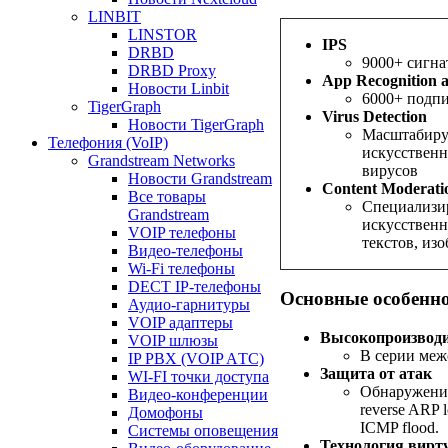
LINBIT
LINSTOR
IPS
DRBD
9000+ сигна
DRBD Proxy
App Recognition 
Новости Linbit
6000+ подп
TigerGraph
Virus Detection
Новости TigerGraph
Масштабиру
Телефония (VoIP)
искусственн
Grandstream Networks
вирусов
Новости Grandstream
Content Moderati
Все товары
Специализир
Grandstream
искусственн
VOIP телефоны
текстов, из
Видео-телефоны
Wi-Fi телефоны
DECT IP-телефоны
Основные особенно
Аудио-гарнитуры
VOIP адаптеры
Высокопроизвод
VOIP шлюзы
В серии меж
IP PBX (VOIP AТС)
Защита от атак
WI-FI точки доступа
Обнаружение 
Видео-конференции
reverse ARP 
Домофоны
ICMP flood.
Системы оповещения
Технология вирт