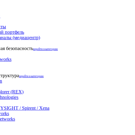
и
нты
й портфель
аналы (медиацентр)
я безопасность
перейти в категорию
tworks
структура
перейти в категорию
on
lorer (REX)
hnologies
YSIGHT / Spirent / Xena
works
networks