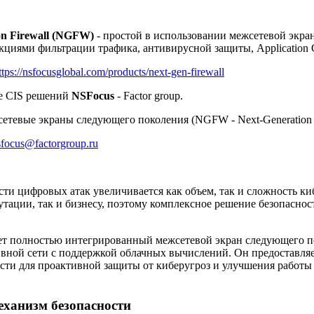
on Firewall (NGFW)
-
простой в использовании межсетевой экр
иями фильтрации трафика, антивирусной защиты, Application C
ttps://nsfocusglobal.com/products/next-gen-firewall
е CIS решений
NSFocus
- Factor group.
етевые экраны следующего поколения (NGFW - Next-Generation F
sfocus@factorgroup.ru
ти цифровых атак увеличивается как объем, так и сложность киб
утации, так и бизнесу, поэтому комплексное решение безопасно
ет полностью интегрированный межсетевой экран следующего 
ивной сети с поддержкой облачных вычислений. Он предоставл
ости для проактивной защиты от киберугроз и улучшения работ
ханизм безопасности