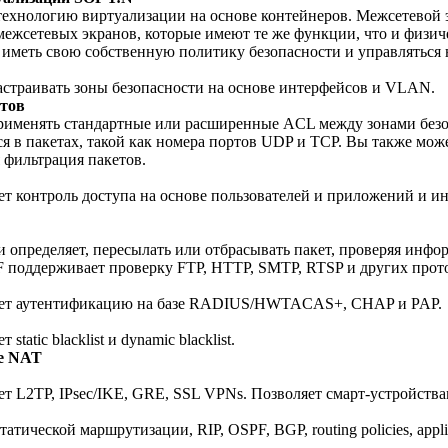
технологию виртуализации на основе контейнеров. Межсетевой
межсетевых экранов, которые имеют те же функции, что и физи
 иметь свою собственную политику безопасности и управляться 
астраивать зоны безопасности на основе интерфейсов и VLAN.
тов
рименять стандартные или расширенные ACL между зонами безо
я в пакетах, такой как номера портов UDP и TCP. Вы также може
 фильтрация пакетов.
т контроль доступа на основе пользователей и приложений и и
 определяет, пересылать или отбрасывать пакет, проверяя инфо
F поддерживает проверку FTP, HTTP, SMTP, RTSP и других прот
ет аутентификацию на базе RADIUS/HWTACAS+, CHAP и PAP.
static blacklist и dynamic blacklist.
e NAT
т L2TP, IPsec/IKE, GRE, SSL VPNs. Позволяет смарт-устройств
атической маршрутизации, RIP, OSPF, BGP, routing policies, appl