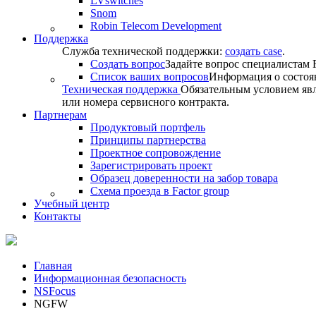
LVswitches
Snom
Robin Telecom Development
Поддержка
Служба технической поддержки:
создать case
.
Создать вопрос
Задайте вопрос специалистам F
Список ваших вопросов
Информация о состоя
Техническая поддержка
Обязательным условием явл
или номера сервисного контракта.
Партнерам
Продуктовый портфель
Принципы партнерства
Проектное сопровождение
Зарегистрировать проект
Образец доверенности на забор товара
Схема проезда в Factor group
Учебный центр
Контакты
Главная
Информационная безопасность
NSFocus
NGFW