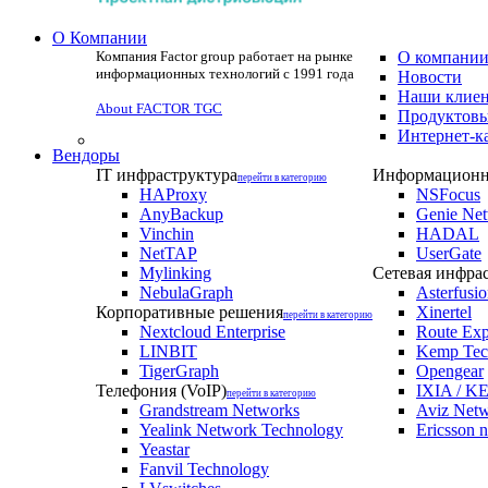
О Компании
Компания Factor group работает на рынке
О компани
информационных технологий с 1991 года
Новости
Наши клие
About FACTOR TGC
Продуктовы
Интернет-к
Вендоры
IT инфраструктура
Информационна
перейти в категорию
HAProxy
NSFocus
AnyBackup
Genie Ne
Vinchin
HADAL
NetTAP
UserGate
Mylinking
Сетевая инфра
NebulaGraph
Asterfusi
Корпоративные решения
Xinertel
перейти в категорию
Nextcloud Enterprise
Route Exp
LINBIT
Kemp Tec
TigerGraph
Opengear
Телефония (VoIP)
IXIA / KE
перейти в категорию
Grandstream Networks
Aviz Net
Yealink Network Technology
Ericsson 
Yeastar
Fanvil Technology