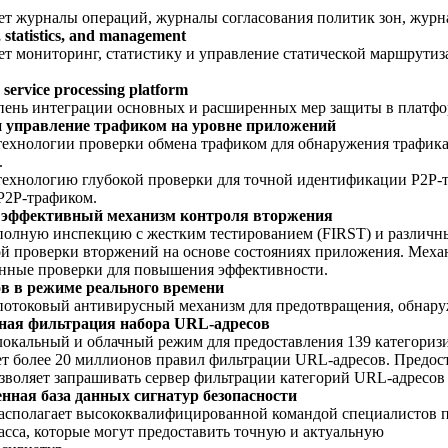
т журналы операций, журналы согласования политик зон, журн
, statistics, and management
 мониторинг, статистику и управление статической маршрутизацие
 service processing platform
пень интеграции основных и расширенных мер защиты в платфо
 управление трафиком на уровне приложений
технологии проверки обмена трафиком для обнаружения трафика 
.
технологию глубокой проверки для точной идентификации P2P-т
P2P-трафиком.
 эффективный механизм контроля вторжения
полную инспекцию с жестким тестированием (FIRST) и различн
й проверки вторжений на основе состояниях приложения. Мех
нные проверки для повышения эффективности.
в в режиме реального времени
потоковый антивирусный механизм для предотвращения, обнаруже
ная фильтрация набора URL-адресов
локальный и облачный режим для предоставления 139 категориз
т более 20 миллионов правил фильтрации URL-адресов. Предос
озволяет запрашивать сервер фильтрации категорий URL-адресов
нная база данных сигнатур безопасности
полагает высококвалифицированной командой специалистов по
асса, которые могут предоставить точную и актуальную