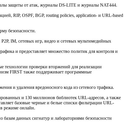
алы защиты от атак, журналы DS-LITE и журналы NAT444.
й, RIP, OSPF, BGP, routing policies, application- и URL-based
рму безопасности.
P2P, IM, сетевых игр, видео и сетевых мультимедийных
рафика и предоставляет множество политик для контроля и
ые технологии проверки вторжений для реализации
анизм FIRST также поддерживает программные
ния и удаления вредоносного кода из сетевого трафика.
ированных и 130 миллионов библиотек URL-адресов, а также
тавляет базовые черные и белые списки фильтрации URL-
 в режиме онлайн.
 базам данных сигнатур и лабораториями безопасности