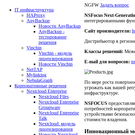
NGFW
Задать вопрос
IT инфраструктура
HAProxy
NSFocus Next-Generati
AnyBackup
интегрированными функц
Новости AnyBackup
Сайт производителя:
h
AnyBackup -
тестирование
Дистрибьютор в регион
решения
Vinchin
Классы решений:
Межс
Vinchin - модель
лицензирования
E-mail для вопросов:
n
Новости Vinchin
NetTAP
Mylinking
NebulaGraph
По мере роста поверхнос
Корпоративные решения
угрожать как вашей реп
Nextcloud Enterprise
инфраструктуре.
Nextcloud Files
Nextcloud Enterprise
NSFOCUS
предоставля
Groupware
потребностей корпорат
Nextcloud Enterprise
устройствами безопасн
Talk
стоимости владения.
Nextcloud: модель
лицензирования
Инновационный ме
Новости Nextcloud