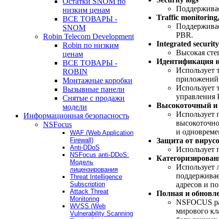
Остатки SNOM по
Поддерживае
низким ценам
Traffic monitoring
ВСЕ ТОВАРЫ -
Поддерживает
SNOM
PBR.
Robin Telecom Development
Integrated security
Robin по низким
Высокая сте
ценам
Идентификация и
ВСЕ ТОВАРЫ -
Использует 
ROBIN
приложений
Монтажные коробки
Использует 
Вызывные панели
управления 
Снятые с продажи
Высокоточный и
модели
Использует 
Информационная безопасность
высокоточно
NSFocus
и одновреме
WAF (Web Application
Защита от вирусо
Firewall)
Anti-DDoS
Использует 
NSFocus anti-DDoS:
Категоризирован
Модель
Использует 
лицензирования
поддерживае
Threat Intelligence
адресов и п
Subscription
Attack Threat
Полная и обновле
Monitoring
NSFOCUS рас
WVSS (Web
мирового кл
Vulnerability Scanning