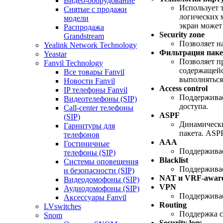
Видео-оборудование
Использует 
Снятые с продажи
логических 
модели
экран может
Распродажа
Security zone
Grandstream
Позволяет н
Yealink Network Technology
Фильтрация паке
Yeastar
Позволяет п
Fanvil Technology
содержащейс
Все товары Fanvil
выполняться
Новости Fanvil
Access control
IP телефоны Fanvil
Поддерживае
Видеотелефоны (SIP)
доступа.
Call-center телефоны
ASPF
(SIP)
Динамически
Гарнитуры для
пакета. ASP
телефонов
AAA
Гостиничные
Поддержива
телефоны (SIP)
Blacklist
Системы оповещения
Поддерживает 
и безопасности (SIP)
NAT и VRF-awar
Видеодомофоны (SIP)
VPN
Аудиодомофоны (SIP)
Поддерживае
Аксессуары Fanvil
Routing
LVswitches
Поддержка ст
Snom
Security logs