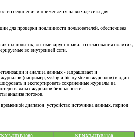
ости соединения и применяется на выходе сети для
ии для проверки подлинности пользователей, обеспечивая
ликаты политик, оптимизирует правила согласования политик,
нерируемые во внутренней сети.
етализации и анализа данных - запрашивает и
рналов (например, syslog и binary stream журналов) в один
 шифровать и экспортировать сохраненные журналы на
потери важных журналов безопасности.
еты анализа потоков.
т временной диапазон, устройство источника данных, период
FNX3-HDB1080
NFNX3-HDB1180