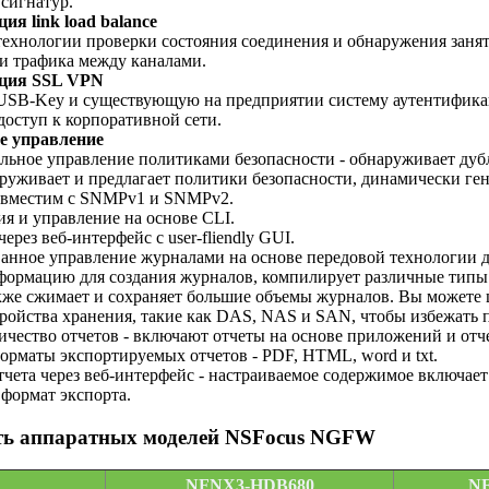
 сигнатур.
ия link load balance
технологии проверки состояния соединения и обнаружения занят
и трафика между каналами.
кция SSL VPN
USB-Key и существующую на предприятии систему аутентификац
доступ к корпоративной сети.
е управление
льное управление политиками безопасности - обнаруживает дуб
аруживает и предлагает политики безопасности, динамически ге
овместим с SNMPv1 и SNMPv2.
я и управление на основе CLI.
ерез веб-интерфейс с user-fliendly GUI.
анное управление журналами на основе передовой технологии д
формацию для создания журналов, компилирует различные типы жу
акже сжимает и сохраняет большие объемы журналов. Вы можете
ройства хранения, такие как DAS, NAS и SAN, чтобы избежать 
ичество отчетов - включают отчеты на основе приложений и отч
орматы экспортируемых отчетов - PDF, HTML, word и txt.
тчета через веб-интерфейс - настраиваемое содержимое включае
 формат экспорта.
ть аппаратных моделей NSFocus NGFW
NFNX3-HDB680
N