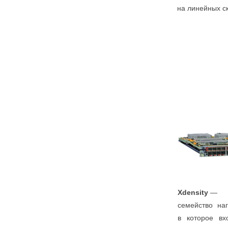
на линейных ск
Xdensity
—
семейство на
в которое вх