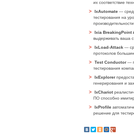
их соответствие тех
IxAutomate
— средс
тестирования на ур
производительности
Ixia BreakingPoint 
выдерживать ваша с
IxLoad-Attack
— ср
протоколов большин
Test Conductor
— п
тестирования компан
IxExplorer
предоста
генерирования и за
IxChariot
реалистич
ПО способно имитир
IxProfile
автоматиче
решение для тестир