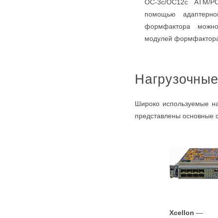
OC-3c/OC12c ATM/P
помощью адаптерно
формфактора можно
модулей формфактор
Нагрузочны
Широко используемые на
представлены основные с
Xcellon
—