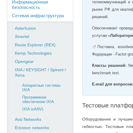
Информационная
телекоммуникаций и 
безопасность
рынке РФ для квалиф
Сетевая инфраструктура
решений.
Asterfusion
Обеспечивает провед
услугам «
Лаборатори
Xinertel
Route Explorer (REX)
Поставка, возобн
Kemp Technologies
Федерации
- Factor gr
Opengear
Классы решений:
Net
IXIA / KEYSIGHT / Spirent /
benchmark test.
Xena
E-mail для вопросов
Аппаратные системы
IXIA
Программное
обеспечение IXIA
Тестовые платфо
IXIA ixANVL
Оборудование и лучшие
Aviz Networks
гибкостью. Тестовые пл
Ericsson networks