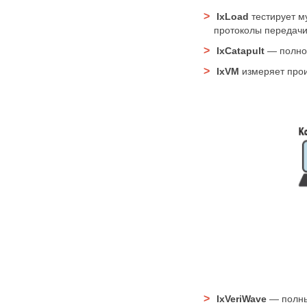
IxLoad
тестирует м
протоколы передачи
IxCatapult
— полное
IxVM
измеряет прои
IxVeriWave
— полны