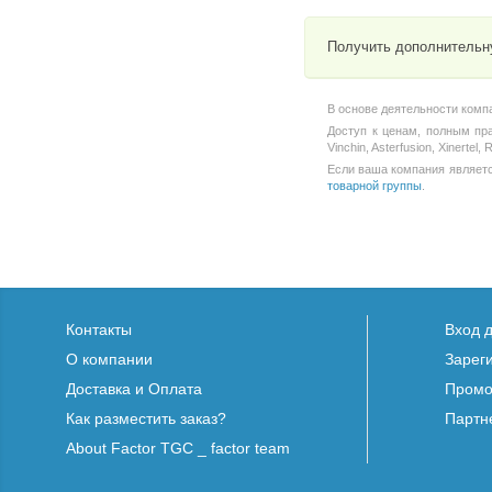
Получить дополнительн
В основе деятельности комп
Доступ к ценам, полным пр
Vinchin, Asterfusion, Xinert
Если ваша компания является
товарной группы
.
Контакты
Вход 
О компании
Зарег
Доставка и Оплата
Промо
Как разместить заказ?
Партн
About Factor TGC _ factor team