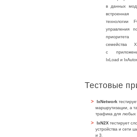
в данных мод
встроенн
технологии 
управления п
приоритета
семейства 
с приложени
IxLoad и IxAuto
Тестовые пр
IxNetwork
тестируе
маршрутизации, а т
трафика для любых в
IxN2X
тестирует сл
устройства и сети 
и 3.