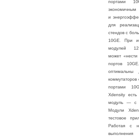
портами 10
экономичным
и энергоэффе
для реализац
стендов с бол
10GE. При ис
модулей 12
может «нести
портов 10GE
оптимальны 
коммутаторов
портами 10
Xdensity ест
модуль — с 
Модули Xdens
тестовое при
Работая с н
выполнения 