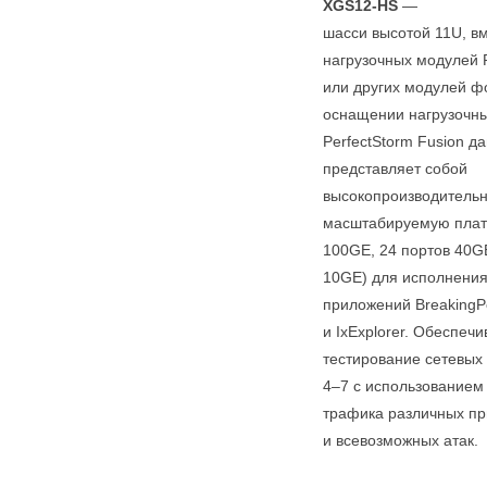
XGS12-HS
—
шасси высотой 11U, 
нагрузочных модулей P
или других модулей 
оснащении нагрузочн
PerfectStorm Fusion д
представляет собой
высокопроизводитель
масштабируемую плат
100GE, 24 портов 40G
10GE) для исполнения
приложений BreakingPo
и IxExplorer. Обеспеч
тестирование сетевых
4–7 с использованием
трафика различных п
и всевозможных атак.