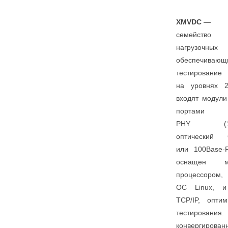
XMVDC
—
семейств
нагрузоч
обеспечив
тестирование
на уровнях 2
входят модули
порта
PHY (10/10
оптический G
или 100Base-
оснащен 
процессоро
ОС Linux, и
TCP/IP, опти
тестирования
конвергирован