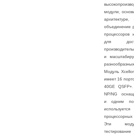
высокопроизво
модули, осно
архитектуре,
объединение 
процессоров 
для дост
производитель
и масштабиру
разнообра
Модуль Xcello
имеет 16 порт
40GE QSFP+. 
NP/NG осна
и одним по
используется
процессорных
Эти моду
тестирован