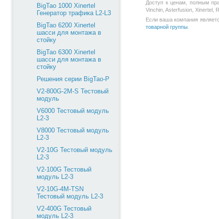
Доступ к ценам, полным пр
BigTao 1000 Xinertel
Vinchin, Asterfusion, Xinert
Генератор трафика L2-L3
Если ваша компания является
BigTao 6200 Xinertel
товарной группы
.
шасси для монтажа в
стойку
BigTao 6300 Xinertel
шасси для монтажа в
стойку
Решения серии BigTao-P
V2-800G-2M-S Тестовый
модуль
V6000 Тестовый модуль
L2-3
V8000 Тестовый модуль
L2-3
V2-10G Тестовый модуль
L2-3
V2-100G Тестовый
модуль L2-3
V2-10G-4M-TSN
Тестовый модуль L2-3
V2-400G Тестовый
модуль L2-3