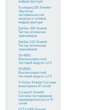
инфраструктуре
Xcompass200 Xinertel -
Эмулятор
нестабильностей
каналов в сетевой
инфраструктуре
DarSen 200 Xinertel
Тестер оптических
трансиверов
DarSen 210 Xinertel
Тестер оптических
трансиверов
X5-400G
Высокоскоростной
тестовый модуль L2-3
X5-800G
Высокоскоростной
тестовый модуль L2-3
X-Vision Xinertel Система
мониторинга IP-сетей
X-Launch Xinertel
Система тестирования
производительности IP-
сетей
FTT1-1000 Xinertel