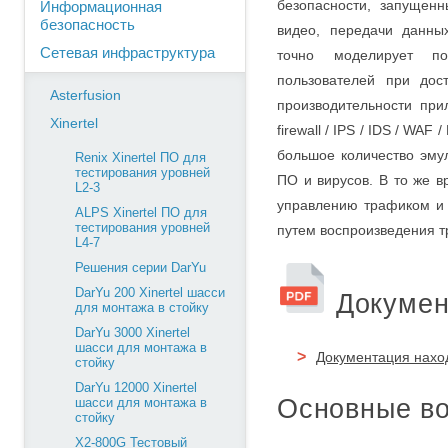
безопасности, запущен
Информационная
безопасность
видео, передачи данны
Сетевая инфраструктура
точно моделирует по
пользователей при дос
Asterfusion
производительности при
Xinertel
firewall / IPS / IDS / WAF
большое количество эму
Renix Xinertel ПО для
тестирования уровней
ПО и вирусов. В то же в
L2-3
управлению трафиком и 
ALPS Xinertel ПО для
тестирования уровней
путем воспроизведения т
L4-7
Решения серии DarYu
DarYu 200 Xinertel шасси
Докумен
для монтажа в стойку
DarYu 3000 Xinertel
шасси для монтажа в
Документация наход
стойку
DarYu 12000 Xinertel
Основные во
шасси для монтажа в
стойку
X2-800G Тестовый