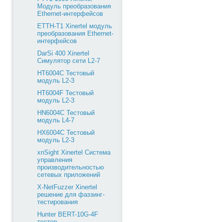
Модуль преобразования
Ethernet-интерфейсов
ETTH-T1 Xinertel модуль
преобразования Ethernet-
интерфейсов
DarSi 400 Xinertel
Cимулятор сети L2-7
HT6004C Тестовый
модуль L2-3
HT6004F Тестовый
модуль L2-3
HN6004C Тестовый
модуль L4-7
HX6004C Тестовый
модуль L2-3
xnSight Xinertel Система
управления
производительностью
сетевых приложений
X-NetFuzzer Xinertel
решение для фаззинг-
тестирования
Hunter BERT-10G-4F
тестер