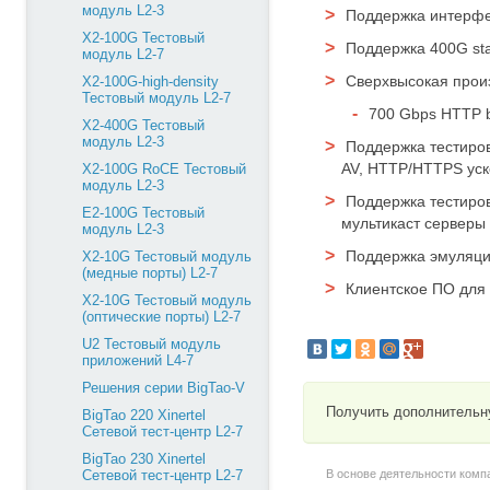
модуль L2-3
Поддержка интерфе
X2-100G Тестовый
Поддержка 400G sta
модуль L2-7
Сверхвысокая прои
X2-100G-high-density
Тестовый модуль L2-7
700 Gbps HTTP 
X2-400G Тестовый
модуль L2-3
Поддержка тестиров
AV, HTTP/HTTPS уско
X2-100G RoCE Тестовый
модуль L2-3
Поддержка тестиро
E2-100G Тестовый
мультикаст серверы 
модуль L2-3
Поддержка эмуляци
X2-10G Тестовый модуль
(медные порты) L2-7
Клиентское ПО для 
X2-10G Тестовый модуль
(оптические порты) L2-7
U2 Тестовый модуль
приложений L4-7
Решения серии BigTao-V
Получить дополнительн
BigTao 220 Xinertel
Сетевой тест-центр L2-7
BigTao 230 Xinertel
В основе деятельности комп
Сетевой тест-центр L2-7