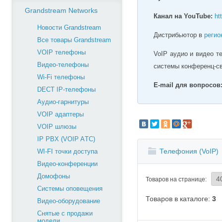
Grandstream Networks
Канал на YouTube:
ht
Новости Grandstream
Дистрибьютор в
регио
Все товары Grandstream
VOIP телефоны
VoIP аудио и видео т
Видео-телефоны
системы конференц-с
Wi-Fi телефоны
E-mail для вопросов
DECT IP-телефоны
Аудио-гарнитуры
VOIP адаптеры
VOIP шлюзы
IP PBX (VOIP AТС)
Телефония (VoIP)
WI-FI точки доступа
Видео-конференции
Домофоны
Товаров на странице:
Системы оповещения
Товаров в каталоге:
3
Видео-оборудование
Снятые с продажи
модели