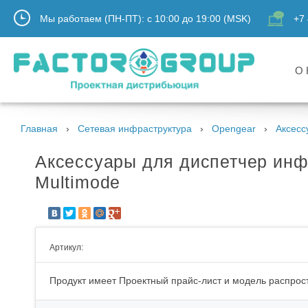
Мы работаем (ПН-ПТ):
с
10:00
до
19:00
(MSK)
+7 
О 
Главная
Сетевая инфраструктура
Opengear
Аксесс
Аксессуары для диспетчер инф
Multimode
Артикул:
Продукт имеет Проектный прайс-лист и модель распрост