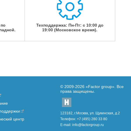
 по
Техподдержка: Пн-Пт: с 10:00 до
ладной.
19:00 (Московское время).
© 2009-2026
«Factor group»
. Все
права защищены.
ание
 поддержки
123182, г.Москва, ул. Щукинская, д.2
ческий центр
Телефон:
+7 (495) 280 33 80
E-mail:
info@factorgroup.ru