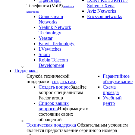
TigerGraph
IXIA / KEYSIGHT /
Телефония (VoIP)
Spirent / Xena
перейти в
Aviz Networks
категорию
Grandstream
Ericsson networks
Networks
Yealink Network
Technology
Yeastar
Fanvil Technology
LVswitches
Snom
Robin Telecom
Development
Поддержка
Служба технической
Гарантийное
поддержки:
создать case
.
обслуживание
Создать вопрос
Задайте
Схема
вопрос специалистам
проезда
Factor group
Учебный
Список ваших
центр
вопросов
Информация о
состоянии своих
обращений
Техническая поддержка
Обязательным условием
является предоставление серийного номера