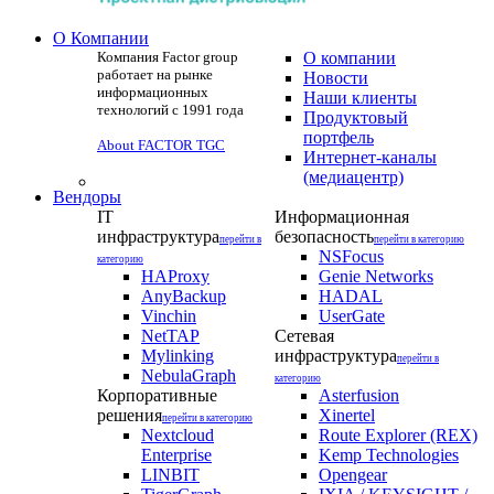
О Компании
Компания Factor group
О компании
работает на рынке
Новости
информационных
Наши клиенты
технологий с 1991 года
Продуктовый
портфель
About FACTOR TGC
Интернет-каналы
(медиацентр)
Вендоры
IT
Информационная
инфраструктура
безопасность
перейти в
перейти в категорию
NSFocus
категорию
HAProxy
Genie Networks
AnyBackup
HADAL
Vinchin
UserGate
NetTAP
Сетевая
Mylinking
инфраструктура
перейти в
NebulaGraph
категорию
Корпоративные
Asterfusion
решения
Xinertel
перейти в категорию
Nextcloud
Route Explorer (REX)
Enterprise
Kemp Technologies
LINBIT
Opengear