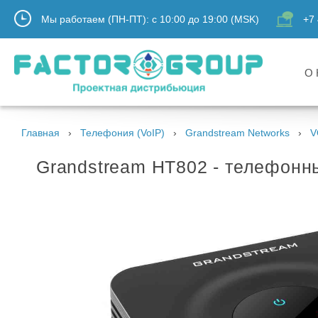
Мы работаем (ПН-ПТ):
с
10:00
до
19:00
(MSK)
+7 
О 
Главная
Телефония (VoIP)
Grandstream Networks
V
Grandstream HT802 - телефонн