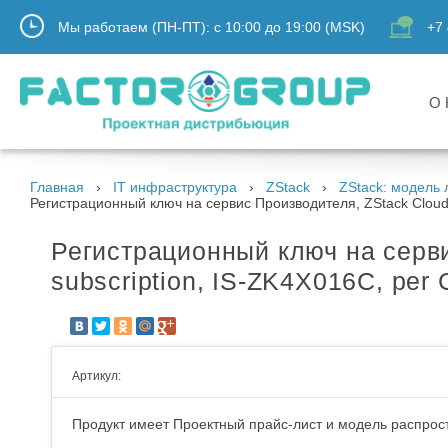
Мы работаем (ПН-ПТ):
с
10:00
до
19:00
(MSK)
+7 
О 
Главная
IT инфраструктура
ZStack
ZStack: модель
Регистрационный ключ на сервис Производителя, ZStack Cloud 4
Регистрационный ключ на серви
subscription, IS-ZK4X016C, per
Артикул:
Продукт имеет Проектный прайс-лист и модель распрост