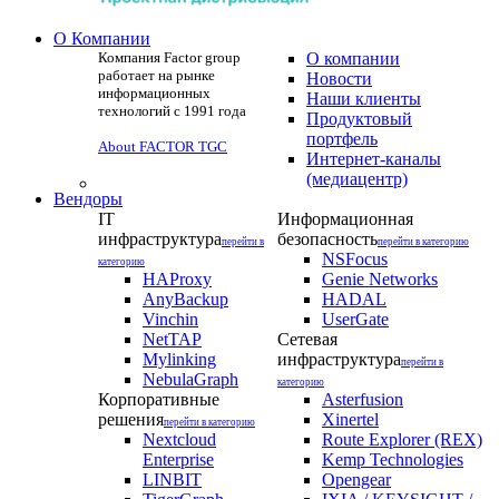
О Компании
Компания Factor group
О компании
работает на рынке
Новости
информационных
Наши клиенты
технологий с 1991 года
Продуктовый
портфель
About FACTOR TGC
Интернет-каналы
(медиацентр)
Вендоры
IT
Информационная
инфраструктура
безопасность
перейти в
перейти в категорию
NSFocus
категорию
HAProxy
Genie Networks
AnyBackup
HADAL
Vinchin
UserGate
NetTAP
Сетевая
Mylinking
инфраструктура
перейти в
NebulaGraph
категорию
Корпоративные
Asterfusion
решения
Xinertel
перейти в категорию
Nextcloud
Route Explorer (REX)
Enterprise
Kemp Technologies
LINBIT
Opengear