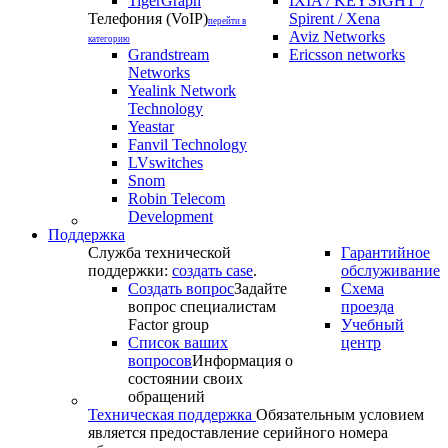
TigerGraph
IXIA / KEYSIGHT /
Телефония (VoIP)
Spirent / Xena
перейти в
Aviz Networks
категорию
Grandstream
Ericsson networks
Networks
Yealink Network
Technology
Yeastar
Fanvil Technology
LVswitches
Snom
Robin Telecom
Development
Поддержка
Служба технической
Гарантийное
поддержки:
создать case
.
обслуживание
Создать вопрос
Задайте
Схема
вопрос специалистам
проезда
Factor group
Учебный
Список ваших
центр
вопросов
Информация о
состоянии своих
обращений
Техническая поддержка
Обязательным условием
является предоставление серийного номера