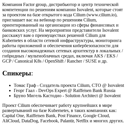
Компания Factor group, дистрибьютор и центр технической
компетенции по решениям компании Isovalent, которые стоят
за проектом на базе открытого кода Cilium (www.cilium.io),
приглашает вас на вебинар по решениям Cilium,
ориентированный на организации из сферы финансовых и
банковских услуг. На мероприятии представители Isovalent
расскажут вам о преимуществах решений Cilium для
Kubernetes в области сетевой инфраструктуры, мониторинга
работы приложений и обеспечения кибербезопасности для
создания высоконадежных сетевых архитектур в локальных /
гибридных / мультиоблачных средах, включая AKS / EKS /
GCP / Canonical K8s / OpenShift / Rancher / SUSE и др.
Спикеры
:
Томас Граф - Создатель проекта Cilium, CTO @ Isovalent
Георг Гаал - DevOps Expert @ Raiffeisen Bank Russia
Бруно Мигель Кастодио - Solution Architect @ Isovalent
Проект Cilium обеспечивает работу крупнейших в мире
развертываний на базе Kubernetes, в таких компаниях как:
Capital One, Raiffeisen Bank, Post Finance, Google Cloud,
AliCloud, DataDog, Facebook, Palantir, Netflix и многих других.