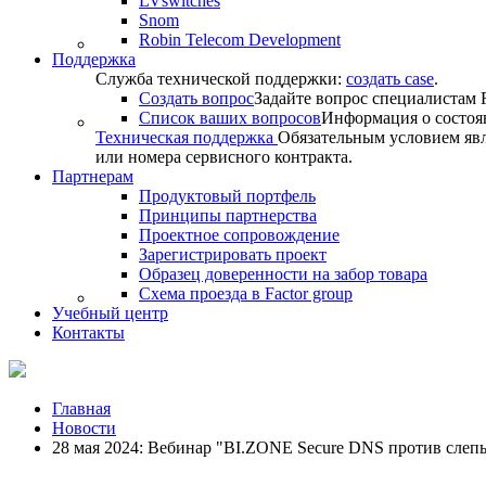
LVswitches
Snom
Robin Telecom Development
Поддержка
Служба технической поддержки:
создать case
.
Создать вопрос
Задайте вопрос специалистам F
Список ваших вопросов
Информация о состоя
Техническая поддержка
Обязательным условием явл
или номера сервисного контракта.
Партнерам
Продуктовый портфель
Принципы партнерства
Проектное сопровождение
Зарегистрировать проект
Образец доверенности на забор товара
Схема проезда в Factor group
Учебный центр
Контакты
Главная
Новости
28 мая 2024: Вебинар "BI.ZONE Secure DNS против слепы