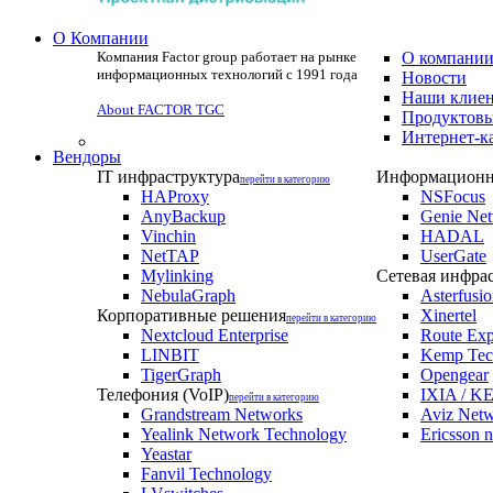
О Компании
Компания Factor group работает на рынке
О компани
информационных технологий с 1991 года
Новости
Наши клие
About FACTOR TGC
Продуктовы
Интернет-к
Вендоры
IT инфраструктура
Информационна
перейти в категорию
HAProxy
NSFocus
AnyBackup
Genie Ne
Vinchin
HADAL
NetTAP
UserGate
Mylinking
Сетевая инфра
NebulaGraph
Asterfusi
Корпоративные решения
Xinertel
перейти в категорию
Nextcloud Enterprise
Route Exp
LINBIT
Kemp Tec
TigerGraph
Opengear
Телефония (VoIP)
IXIA / KE
перейти в категорию
Grandstream Networks
Aviz Net
Yealink Network Technology
Ericsson 
Yeastar
Fanvil Technology