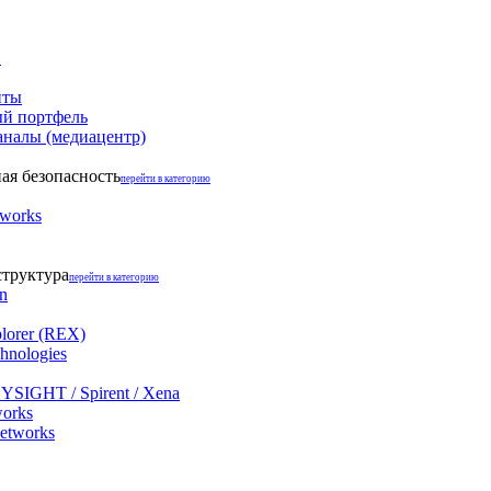
и
нты
й портфель
аналы (медиацентр)
я безопасность
перейти в категорию
tworks
структура
перейти в категорию
on
lorer (REX)
hnologies
YSIGHT / Spirent / Xena
works
networks