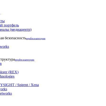
и
нты
й портфель
аналы (медиацентр)
я безопасность
перейти в категорию
tworks
структура
перейти в категорию
on
lorer (REX)
hnologies
YSIGHT / Spirent / Xena
works
networks