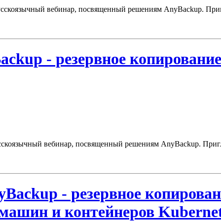
русскоязычный
вебинар, посвященный решениям AnyBackup.
Приг
ackup - резервное копирование
русскоязычный вебинар, посвященный решениям AnyBackup. Пригл
yBackup - резервное копирован
машин и контейнеров Kubernet