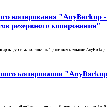
ного копирования "AnyBackup 
тов резервного копирования"
ебинар на русском, посвященный решениям компании AnyBackup. 
вного копирования "AnyBackup
я русскоязычный вебинар, посвященный решениям компании AnyBa