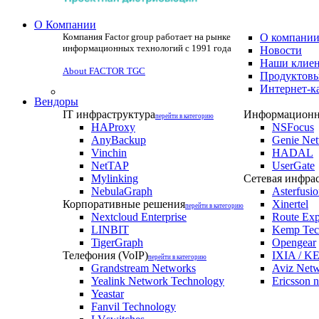
О Компании
Компания Factor group работает на рынке
О компани
информационных технологий с 1991 года
Новости
Наши клие
About FACTOR TGC
Продуктовы
Интернет-к
Вендоры
IT инфраструктура
Информационна
перейти в категорию
HAProxy
NSFocus
AnyBackup
Genie Ne
Vinchin
HADAL
NetTAP
UserGate
Mylinking
Сетевая инфра
NebulaGraph
Asterfusi
Корпоративные решения
Xinertel
перейти в категорию
Nextcloud Enterprise
Route Exp
LINBIT
Kemp Tec
TigerGraph
Opengear
Телефония (VoIP)
IXIA / KE
перейти в категорию
Grandstream Networks
Aviz Net
Yealink Network Technology
Ericsson 
Yeastar
Fanvil Technology