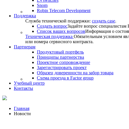
LVswitches
Snom
Robin Telecom Development
Поддержка
Служба технической поддержки:
создать case
.
Создать вопрос
Задайте вопрос специалистам F
Список ваших вопросов
Информация о состоя
Техническая поддержка
Обязательным условием явл
или номера сервисного контракта.
Партнерам
Продуктовый портфель
Принципы партнерства
Проектное сопровождение
Зарегистрировать проект
Образец доверенности на забор товара
Схема проезда в Factor group
Учебный центр
Контакты
Главная
Новости