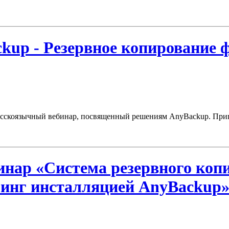
ckup - Резервное копирование
 русскоязычный вебинар, посвященный решениям AnyBackup. Приг
бинар «Cистема резервного коп
оринг инсталляцией AnyBackup