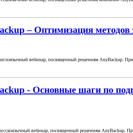
Backup – Оптимизация методо
ся англоязычный вебинар, посвященный решениям
AnyBackup
. Пр
ackup - Основные шаги по под
ся русскоязычный вебинар, посвященный решениям AnyBackup. П