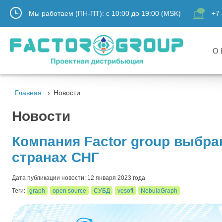
Мы работаем (ПН-ПТ):
с
10:00
до
19:00
(MSK)
+7 
О 
Главная
Новости
Новости
Компания Factor group выбра
странах СНГ
Дата публикации новости: 12 января 2023 года
Теги:
graph
open source
СУБД
vesoft
NebulaGraph