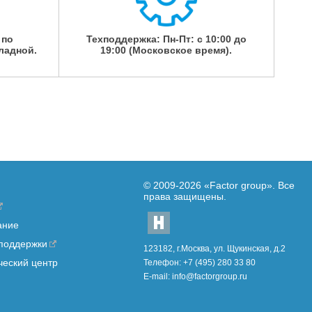
 по
Техподдержка: Пн-Пт: с 10:00 до
ладной.
19:00 (Московское время).
© 2009-2026
«Factor group»
. Все
права защищены.
ание
 поддержки
123182, г.Москва, ул. Щукинская, д.2
ческий центр
Телефон:
+7 (495) 280 33 80
E-mail:
info@factorgroup.ru