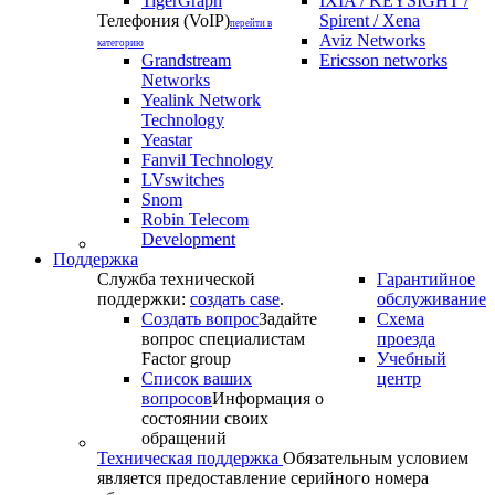
TigerGraph
IXIA / KEYSIGHT /
Телефония (VoIP)
Spirent / Xena
перейти в
Aviz Networks
категорию
Grandstream
Ericsson networks
Networks
Yealink Network
Technology
Yeastar
Fanvil Technology
LVswitches
Snom
Robin Telecom
Development
Поддержка
Служба технической
Гарантийное
поддержки:
создать case
.
обслуживание
Создать вопрос
Задайте
Схема
вопрос специалистам
проезда
Factor group
Учебный
Список ваших
центр
вопросов
Информация о
состоянии своих
обращений
Техническая поддержка
Обязательным условием
является предоставление серийного номера