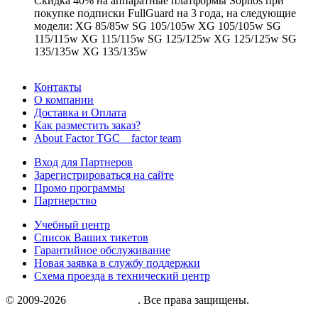
Скидка 40% на аппаратные платформы Sophos при
покупке подписки FullGuard на 3 года, на следующие
модели: XG 85/85w SG 105/105w XG 105/105w SG
115/115w XG 115/115w SG 125/125w XG 125/125w SG
135/135w XG 135/135w
Контакты
О компании
Доставка и Оплата
Как разместить заказ?
About Factor TGC _ factor team
Вход для Партнеров
Зарегистрироваться на сайте
Промо программы
Партнерство
Учебный центр
Список Ваших тикетов
Гарантийное обслуживание
Новая заявка в службу поддержки
Схема проезда в технический центр
© 2009-2026
«Factor group»
. Все права защищены.