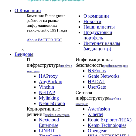
О Компании
Компания Factor group
О компании
работает на рынке
Новости
информационных
Наши клиенты
технологий с 1991 года
Продуктовый
портфель
About FACTOR TGC
Интернет-каналы
(медиацентр)
Вендоры
IT
Информационная
инфраструктура
безопасность
перейти в
перейти в категорию
NSFocus
категорию
HAProxy
Genie Networks
AnyBackup
HADAL
Vinchin
UserGate
NetTAP
Сетевая
Mylinking
инфраструктура
перейти в
NebulaGraph
категорию
Корпоративные
Asterfusion
решения
Xinertel
перейти в категорию
Nextcloud
Route Explorer (REX)
Enterprise
Kemp Technologies
LINBIT
Opengear