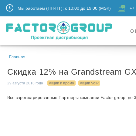
Мы работаем (ПН-ПТ):
с
10:00
до
19:00
(MSK)
+7 
О 
Главная
Cкидка 12% на Grandstream GX
29 августа 2018 года
Акции и промо
Акции VoIP
Все зарегистрированные Партнеры компании Factor group, до 