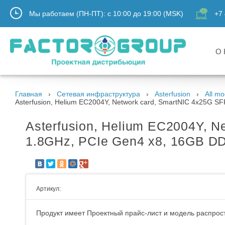
Мы работаем (ПН-ПТ):
с
10:00
до
19:00
(MSK)
+7 
О 
Главная
Сетевая инфраструктура
Asterfusion
All mo
Asterfusion, Helium EC2004Y, Network card, SmartNIC 4x25G SF
Asterfusion, Helium EC2004Y, N
1.8GHz, PCIe Gen4 x8, 16GB DD
Артикул:
Продукт имеет Проектный прайс-лист и модель распрост