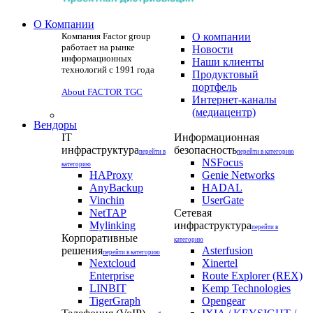
О Компании
Компания Factor group
О компании
работает на рынке
Новости
информационных
Наши клиенты
технологий с 1991 года
Продуктовый
портфель
About FACTOR TGC
Интернет-каналы
(медиацентр)
Вендоры
IT
Информационная
инфраструктура
безопасность
перейти в
перейти в категорию
NSFocus
категорию
HAProxy
Genie Networks
AnyBackup
HADAL
Vinchin
UserGate
NetTAP
Сетевая
Mylinking
инфраструктура
перейти в
Корпоративные
категорию
решения
Asterfusion
перейти в категорию
Nextcloud
Xinertel
Enterprise
Route Explorer (REX)
LINBIT
Kemp Technologies
TigerGraph
Opengear