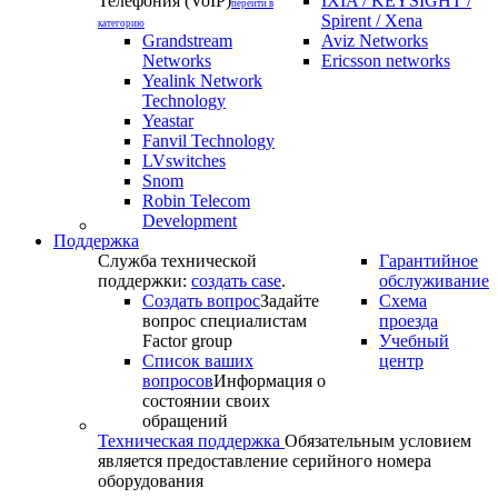
Телефония (VoIP)
IXIA / KEYSIGHT /
перейти в
Spirent / Xena
категорию
Grandstream
Aviz Networks
Networks
Ericsson networks
Yealink Network
Technology
Yeastar
Fanvil Technology
LVswitches
Snom
Robin Telecom
Development
Поддержка
Служба технической
Гарантийное
поддержки:
создать case
.
обслуживание
Создать вопрос
Задайте
Схема
вопрос специалистам
проезда
Factor group
Учебный
Список ваших
центр
вопросов
Информация о
состоянии своих
обращений
Техническая поддержка
Обязательным условием
является предоставление серийного номера
оборудования