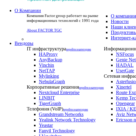
О Компании
Компания Factor group работает на рынке
О компани
информационных технологий с 1991 года
Новости
Наши клие
About FACTOR TGC
Продуктовы
Интернет-к
Вендоры
IT инфраструктура
Информационна
перейти в категорию
HAProxy
NSFocus
AnyBackup
Genie Ne
Vinchin
HADAL
NetTAP
UserGate
Mylinking
Сетевая инфра
NebulaGraph
Asterfusi
Корпоративные решения
Xinertel
перейти в категорию
Nextcloud Enterprise
Route Exp
LINBIT
Kemp Tec
TigerGraph
Opengear
Телефония (VoIP)
IXIA / KE
перейти в категорию
Grandstream Networks
Aviz Net
Yealink Network Technology
Ericsson 
Yeastar
Fanvil Technology