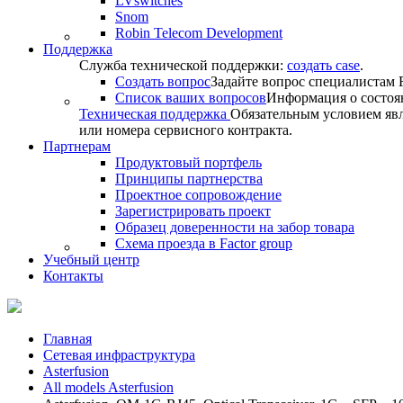
LVswitches
Snom
Robin Telecom Development
Поддержка
Служба технической поддержки:
создать case
.
Создать вопрос
Задайте вопрос специалистам F
Список ваших вопросов
Информация о состоя
Техническая поддержка
Обязательным условием явл
или номера сервисного контракта.
Партнерам
Продуктовый портфель
Принципы партнерства
Проектное сопровождение
Зарегистрировать проект
Образец доверенности на забор товара
Схема проезда в Factor group
Учебный центр
Контакты
Главная
Сетевая инфраструктура
Asterfusion
All models Asterfusion