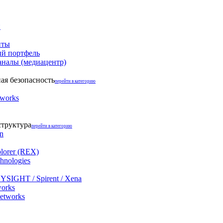
и
нты
й портфель
аналы (медиацентр)
я безопасность
перейти в категорию
tworks
структура
перейти в категорию
on
lorer (REX)
hnologies
YSIGHT / Spirent / Xena
works
networks