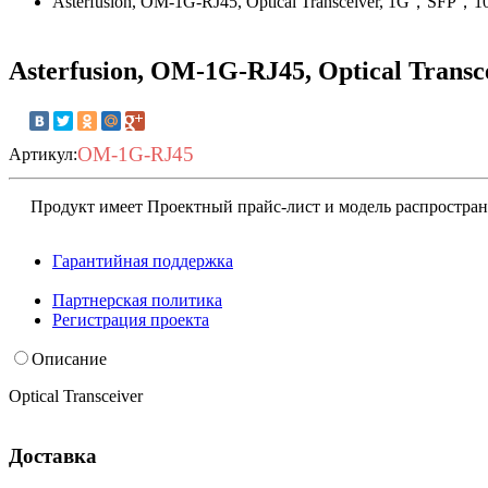
Asterfusion, OM-1G-RJ45, Optical Transceiver, 1G，SFP
Asterfusion, OM-1G-RJ45, Optical Tra
OM-1G-RJ45
Артикул:
Продукт имеет Проектный прайс-лист и модель распростране
Гарантийная поддержка
Запросить условия
Партнерская политика
Регистрация проекта
Описание
Optical Transceiver
Доставка