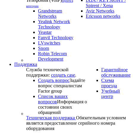
Телефония (VoIP)
IXIA / KEYSIGHT /
перейти в
Spirent / Xena
категорию
Grandstream
Aviz Networks
Networks
Ericsson networks
Yealink Network
Technology
Yeastar
Fanvil Technology
LVswitches
Snom
Robin Telecom
Development
Поддержка
Служба технической
Гарантийное
поддержки:
создать case
.
обслуживание
Создать вопрос
Задайте
Схема
вопрос специалистам
проезда
Factor group
Учебный
Список ваших
центр
вопросов
Информация о
состоянии своих
обращений
Техническая поддержка
Обязательным условием
является предоставление серийного номера
оборудования