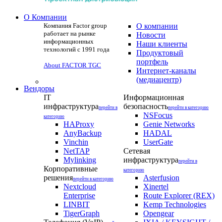
О Компании
Компания Factor group
О компании
работает на рынке
Новости
информационных
Наши клиенты
технологий с 1991 года
Продуктовый
портфель
About FACTOR TGC
Интернет-каналы
(медиацентр)
Вендоры
IT
Информационная
инфраструктура
безопасность
перейти в
перейти в категорию
NSFocus
категорию
HAProxy
Genie Networks
AnyBackup
HADAL
Vinchin
UserGate
NetTAP
Сетевая
Mylinking
инфраструктура
перейти в
Корпоративные
категорию
решения
Asterfusion
перейти в категорию
Nextcloud
Xinertel
Enterprise
Route Explorer (REX)
LINBIT
Kemp Technologies
TigerGraph
Opengear