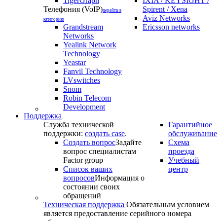
TigerGraph
IXIA / KEYSIGHT /
Телефония (VoIP)
Spirent / Xena
перейти в
Aviz Networks
категорию
Grandstream
Ericsson networks
Networks
Yealink Network
Technology
Yeastar
Fanvil Technology
LVswitches
Snom
Robin Telecom
Development
Поддержка
Служба технической
Гарантийное
поддержки:
создать case
.
обслуживание
Создать вопрос
Задайте
Схема
вопрос специалистам
проезда
Factor group
Учебный
Список ваших
центр
вопросов
Информация о
состоянии своих
обращений
Техническая поддержка
Обязательным условием
является предоставление серийного номера