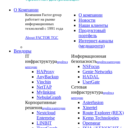
О Компании
Компания Factor group
О компании
работает на рынке
Новости
информационных
Наши клиенты
технологий с 1991 года
Продуктовый
портфель
About FACTOR TGC
Интернет-каналы
(медиацентр)
Вендоры
IT
Информационная
инфраструктура
безопасность
перейти в
перейти в категорию
NSFocus
категорию
HAProxy
Genie Networks
AnyBackup
HADAL
Vinchin
UserGate
NetTAP
Сетевая
Mylinking
инфраструктура
перейти в
NebulaGraph
категорию
Корпоративные
Asterfusion
решения
Xinertel
перейти в категорию
Nextcloud
Route Explorer (REX)
Enterprise
Kemp Technologies
LINBIT
Opengear