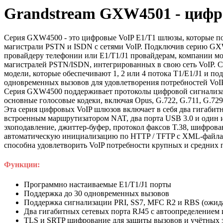
Grandstream GXW4501 - цифр
Серия GXW4500 - это цифровые VoIP E1/T1 шлюзы, которые п
магистрали PSTN и ISDN с сетями VoIP. Подключив серию GX
провайдеру телефонии или E1/T1/J1 провайдерам, компании мо
магистралей PSTN/ISDN, интегрированных в свою сеть VoIP. 
модели, которые обеспечивают 1, 2 или 4 потока T1/E1/J1 и по
одновременных вызовов для удовлетворения потребностей VoI
Серия GXW4500 поддерживает протоколы цифровой сигнализац
основные голосовые кодеки, включая Opus, G.722, G.711, G.729,
Эта серия цифровых VoIP шлюзов включает в себя два гигабит
встроенным маршрутизатором NAT, два порта USB 3.0 и один
эхоподавление, джиттер-буфер, протокол факсов T.38, шифрова
автоматическую инициализацию по HTTP / TFTP с XML-файл
способна удовлетворить VoIP потребности крупных и средних 
Функции:
Программно настаиваемые E1/T1/J1 порты
Поддержка до 30 одновременных вызовов
Поддержка сигнализации PRI, SS7, MFC R2 и RBS (ожида
Два гигабитных сетевых порта RJ45 с автоопределение
TLS и SRTP шифрование для защиты вызовов и учётных 