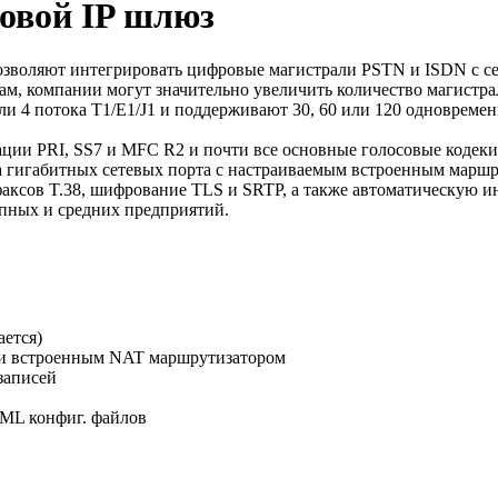
овой IP шлюз
озволяют интегрировать цифровые магистрали PSTN и ISDN с с
м, компании могут значительно увеличить количество магистра
ли 4 потока T1/E1/J1 и поддерживают 30, 60 или 120 одновреме
 PRI, SS7 и MFC R2 и почти все основные голосовые кодеки, в
два гигабитных сетевых порта с настраиваемым встроенным марш
 факсов T.38, шифрование TLS и SRTP, а также автоматическую
пных и средних предприятий.
ется)
м и встроенным NAT маршрутизатором
записей
ML конфиг. файлов