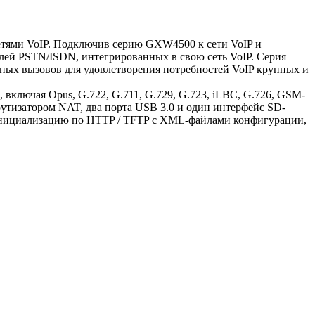
етями VoIP. Подключив серию GXW4500 к сети VoIP и
лей PSTN/ISDN, интегрированных в свою сеть VoIP. Серия
нных вызовов для удовлетворения потребностей VoIP крупных и
ключая Opus, G.722, G.711, G.729, G.723, iLBC, G.726, GSM-
рутизатором NAT, два порта USB 3.0 и один интерфейс SD-
 инициализацию по HTTP / TFTP с XML-файлами конфигурации,