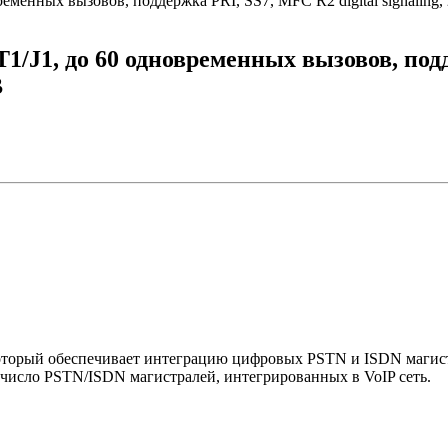
еменных вызовов, поддержка PRI, SS7, MFC R2 digital signaling, 
1/J1, до 60 одновременных вызовов, подд
B
торый обеспечивает интеграцию цифровых PSTN и ISDN магистр
число PSTN/ISDN магистралей, интегрированных в VoIP сеть.