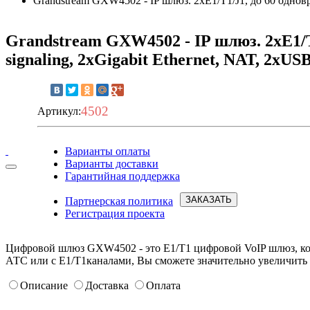
Grandstream GXW4502 - IP шлюз. 2xE1/T1/J1, до 60 одновр
Grandstream GXW4502 - IP шлюз. 2xE1/T
signaling, 2xGigabit Ethernet, NAT, 2xUS
4502
Артикул:
Варианты оплаты
Варианты доставки
Запросить условия
Гарантийная поддержка
ЗАКАЗАТЬ
Партнерская политика
Регистрация проекта
Цифровой шлюз GXW4502 - это E1/T1 цифровой VoIP шлюз, ко
АТС или с E1/T1каналами, Вы сможете значительно увеличить 
Описание
Доставка
Оплата