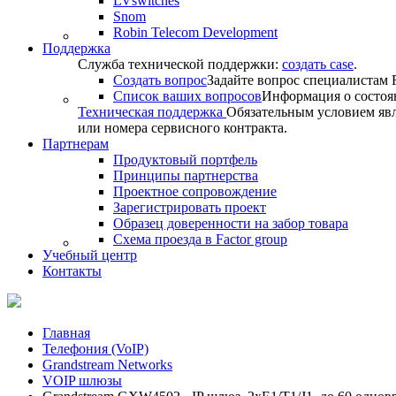
LVswitches
Snom
Robin Telecom Development
Поддержка
Служба технической поддержки:
создать case
.
Создать вопрос
Задайте вопрос специалистам F
Список ваших вопросов
Информация о состоя
Техническая поддержка
Обязательным условием явл
или номера сервисного контракта.
Партнерам
Продуктовый портфель
Принципы партнерства
Проектное сопровождение
Зарегистрировать проект
Образец доверенности на забор товара
Схема проезда в Factor group
Учебный центр
Контакты
Главная
Телефония (VoIP)
Grandstream Networks
VOIP шлюзы