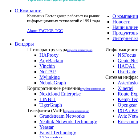
О Компании
Компания Factor group работает на рынке
О компани
информационных технологий с 1991 года
Новости
Наши клие
About FACTOR TGC
Продуктовы
Интернет-к
Вендоры
IT инфраструктура
Информационна
перейти в категорию
HAProxy
NSFocus
AnyBackup
Genie Ne
Vinchin
HADAL
NetTAP
UserGate
Mylinking
Сетевая инфра
NebulaGraph
Asterfusi
Корпоративные решения
Xinertel
перейти в категорию
Nextcloud Enterprise
Route Exp
LINBIT
Kemp Tec
TigerGraph
Opengear
Телефония (VoIP)
IXIA / KE
перейти в категорию
Grandstream Networks
Aviz Net
Yealink Network Technology
Ericsson 
Yeastar
Fanvil Technology