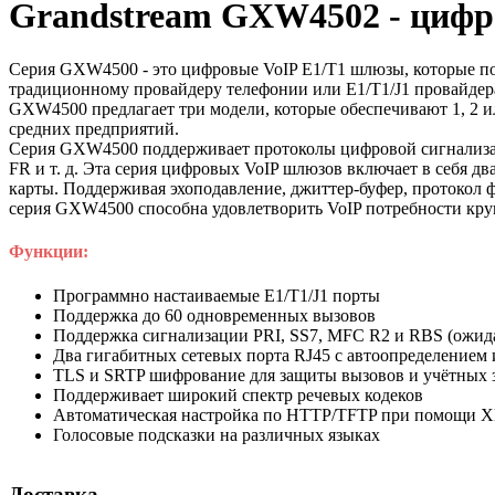
Grandstream GXW4502 - цифр
Серия GXW4500 - это цифровые VoIP E1/T1 шлюзы, которые п
традиционному провайдеру телефонии или E1/T1/J1 провайдера
GXW4500 предлагает три модели, которые обеспечивают 1, 2 и
средних предприятий.
Серия GXW4500 поддерживает протоколы цифровой сигнализации
FR и т. д. Эта серия цифровых VoIP шлюзов включает в себя 
карты. Поддерживая эхоподавление, джиттер-буфер, протокол
серия GXW4500 способна удовлетворить VoIP потребности кру
Функции:
Программно настаиваемые E1/T1/J1 порты
Поддержка до 60 одновременных вызовов
Поддержка сигнализации PRI, SS7, MFC R2 и RBS (ожида
Два гигабитных сетевых порта RJ45 с автоопределение
TLS и SRTP шифрование для защиты вызовов и учётных 
Поддерживает широкий спектр речевых кодеков
Автоматическая настройка по HTTP/TFTP при помощи X
Голосовые подсказки на различных языках
Доставка