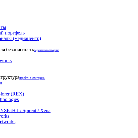
и
нты
й портфель
аналы (медиацентр)
я безопасность
перейти в категорию
tworks
структура
перейти в категорию
on
lorer (REX)
hnologies
YSIGHT / Spirent / Xena
works
networks