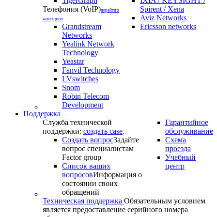
TigerGraph
IXIA / KEYSIGHT /
Телефония (VoIP)
Spirent / Xena
перейти в
Aviz Networks
категорию
Grandstream
Ericsson networks
Networks
Yealink Network
Technology
Yeastar
Fanvil Technology
LVswitches
Snom
Robin Telecom
Development
Поддержка
Служба технической
Гарантийное
поддержки:
создать case
.
обслуживание
Создать вопрос
Задайте
Схема
вопрос специалистам
проезда
Factor group
Учебный
Список ваших
центр
вопросов
Информация о
состоянии своих
обращений
Техническая поддержка
Обязательным условием
является предоставление серийного номера