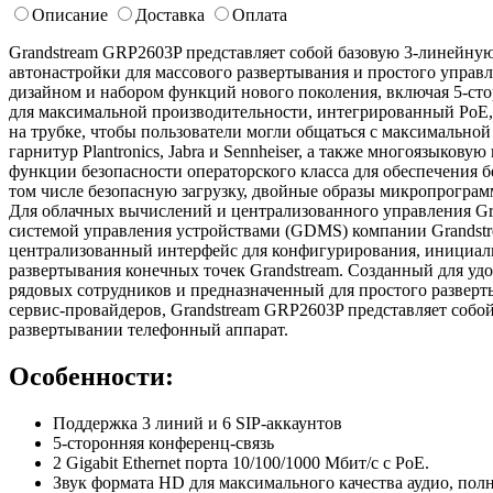
Описание
Доставка
Оплата
Grandstream GRP2603P представляет собой базовую 3-линейную
автонастройки для массового развертывания и простого управ
дизайном и набором функций нового поколения, включая 5-ст
для максимальной производительности, интегрированный PoE, з
на трубке, чтобы пользователи могли общаться с максимально
гарнитур Plantronics, Jabra и Sennheiser, а также многоязыков
функции безопасности операторского класса для обеспечения б
том числе безопасную загрузку, двойные образы микропрогра
Для облачных вычислений и централизованного управления G
системой управления устройствами (GDMS) компании Grandstre
централизованный интерфейс для конфигурирования, инициал
развертывания конечных точек Grandstream. Созданный для уд
рядовых сотрудников и предназначенный для простого разверт
сервис-провайдеров, Grandstream GRP2603P представляет собой
развертывании телефонный аппарат.
Особенности:
Поддержка 3 линий и 6 SIP-аккаунтов
5-сторонняя конференц-связь
2 Gigabit Ethernet порта 10/100/1000 Мбит/с с PoE.
Звук формата HD для максимального качества аудио, по