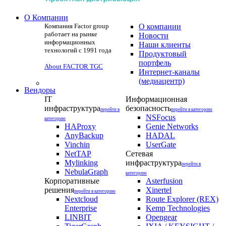
О Компании
Компания Factor group
О компании
работает на рынке
Новости
информационных
Наши клиенты
технологий с 1991 года
Продуктовый
портфель
About FACTOR TGC
Интернет-каналы
(медиацентр)
Вендоры
IT
Информационная
инфраструктура
безопасность
перейти в
перейти в категорию
NSFocus
категорию
HAProxy
Genie Networks
AnyBackup
HADAL
Vinchin
UserGate
NetTAP
Сетевая
Mylinking
инфраструктура
перейти в
NebulaGraph
категорию
Корпоративные
Asterfusion
решения
Xinertel
перейти в категорию
Nextcloud
Route Explorer (REX)
Enterprise
Kemp Technologies
LINBIT
Opengear