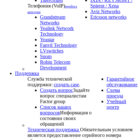
TigerGraph
IXIA / KEYSIGHT /
Телефония (VoIP)
Spirent / Xena
перейти в
Aviz Networks
категорию
Grandstream
Ericsson networks
Networks
Yealink Network
Technology
Yeastar
Fanvil Technology
LVswitches
Snom
Robin Telecom
Development
Поддержка
Служба технической
Гарантийное
поддержки:
создать case
.
обслуживание
Создать вопрос
Задайте
Схема
вопрос специалистам
проезда
Factor group
Учебный
Список ваших
центр
вопросов
Информация о
состоянии своих
обращений
Техническая поддержка
Обязательным условием
является предоставление серийного номера