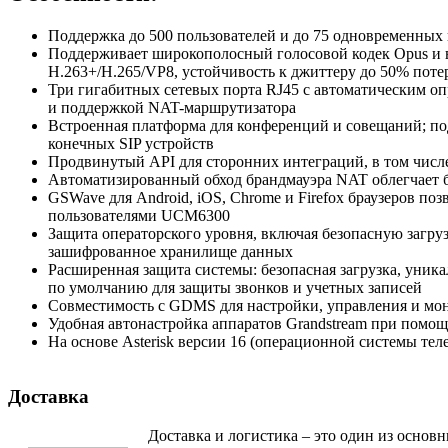
Поддержка до 500 пользователей и до 75 одновременных
Поддерживает широкополосный голосовой кодек Opus и в
H.263+/H.265/VP8, устойчивость к джиттеру до 50% поте
Три гигабитных сетевых порта RJ45 с автоматическим о
и поддержкой NAT-маршрутизатора
Встроенная платформа для конференций и совещаний; п
конечных SIP устройств
Продвинутый API для сторонних интеграций, в том чис
Автоматизированный обход брандмауэра NAT облегчает 
GSWave для Android, iOS, Chrome и Firefox браузеров поз
пользователями UCM6300
Защита операторского уровня, включая безопасную загру
зашифрованное хранилище данных
Расширенная защита системы: безопасная загрузка, уник
по умолчанию для защиты звонков и учетных записей
Совместимость с GDMS для настройки, управления и мо
Удобная автонастройка аппаратов Grandstream при помощи
На основе Asterisk версии 16 (операционной системы те
Доставка
Доставка и логистика – это один из основ