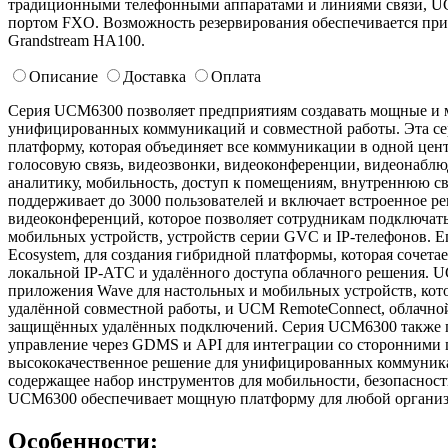
традиционными телефонными аппаратами и линиями связи, UC
портом FXO. Возможность резервирования обеспечивается пр
Grandstream HA100.
Описание
Доставка
Оплата
Серия UCM6300 позволяет предприятиям создавать мощные и 
унифицированных коммуникаций и совместной работы. Эта сер
платформу, которая объединяет все коммуникации в одной цен
голосовую связь, видеозвонки, видеоконференции, видеонаблюд
аналитику, мобильность, доступ к помещениям, внутреннюю с
поддерживает до 3000 пользователей и включает встроенное ре
видеоконференций, которое позволяет сотрудникам подключать
мобильных устройств, устройств серии GVC и IP-телефонов. 
Ecosystem, для создания гибридной платформы, которая сочета
локальной IP-АТС и удалённого доступа облачного решения. U
приложения Wave для настольных и мобильных устройств, кото
удалённой совместной работы, и UCM RemoteConnect, облачно
защищённых удалённых подключений. Серия UCM6300 также п
управление через GDMS и API для интеграции со сторонними 
высококачественное решение для унифицированных коммуника
содержащее набор инструментов для мобильности, безопасности
UCM6300 обеспечивает мощную платформу для любой организ
Особенности: