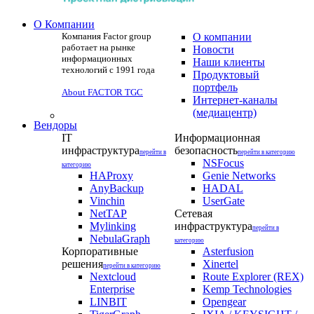
О Компании
Компания Factor group
О компании
работает на рынке
Новости
информационных
Наши клиенты
технологий с 1991 года
Продуктовый
портфель
About FACTOR TGC
Интернет-каналы
(медиацентр)
Вендоры
IT
Информационная
инфраструктура
безопасность
перейти в
перейти в категорию
NSFocus
категорию
HAProxy
Genie Networks
AnyBackup
HADAL
Vinchin
UserGate
NetTAP
Сетевая
Mylinking
инфраструктура
перейти в
NebulaGraph
категорию
Корпоративные
Asterfusion
решения
Xinertel
перейти в категорию
Nextcloud
Route Explorer (REX)
Enterprise
Kemp Technologies
LINBIT
Opengear