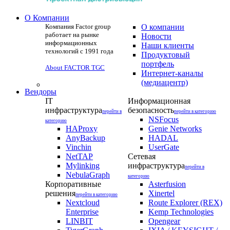
О Компании
Компания Factor group
О компании
работает на рынке
Новости
информационных
Наши клиенты
технологий с 1991 года
Продуктовый
портфель
About FACTOR TGC
Интернет-каналы
(медиацентр)
Вендоры
IT
Информационная
инфраструктура
безопасность
перейти в
перейти в категорию
NSFocus
категорию
HAProxy
Genie Networks
AnyBackup
HADAL
Vinchin
UserGate
NetTAP
Сетевая
Mylinking
инфраструктура
перейти в
NebulaGraph
категорию
Корпоративные
Asterfusion
решения
Xinertel
перейти в категорию
Nextcloud
Route Explorer (REX)
Enterprise
Kemp Technologies
LINBIT
Opengear