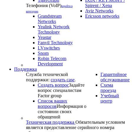
TigerGraph
IXIA / KEYSIGHT /
Телефония (VoIP)
Spirent / Xena
перейти в
Aviz Networks
категорию
Grandstream
Ericsson networks
Networks
Yealink Network
Technology
Yeastar
Fanvil Technology
LVswitches
Snom
Robin Telecom
Development
Поддержка
Служба технической
Гарантийное
поддержки:
создать case
.
обслуживание
Создать вопрос
Задайте
Схема
вопрос специалистам
проезда
Factor group
Учебный
Список ваших
центр
вопросов
Информация о
состоянии своих
обращений
Техническая поддержка
Обязательным условием
является предоставление серийного номера