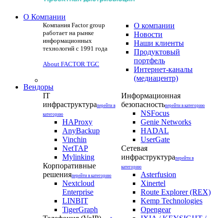
О Компании
Компания Factor group
О компании
работает на рынке
Новости
информационных
Наши клиенты
технологий с 1991 года
Продуктовый
портфель
About FACTOR TGC
Интернет-каналы
(медиацентр)
Вендоры
IT
Информационная
инфраструктура
безопасность
перейти в
перейти в категорию
NSFocus
категорию
HAProxy
Genie Networks
AnyBackup
HADAL
Vinchin
UserGate
NetTAP
Сетевая
Mylinking
инфраструктура
перейти в
Корпоративные
категорию
решения
Asterfusion
перейти в категорию
Nextcloud
Xinertel
Enterprise
Route Explorer (REX)
LINBIT
Kemp Technologies
TigerGraph
Opengear