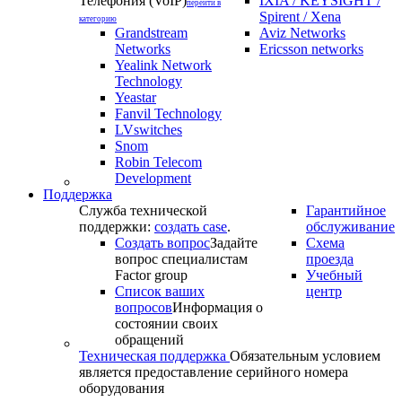
Телефония (VoIP)
IXIA / KEYSIGHT /
перейти в
Spirent / Xena
категорию
Grandstream
Aviz Networks
Networks
Ericsson networks
Yealink Network
Technology
Yeastar
Fanvil Technology
LVswitches
Snom
Robin Telecom
Development
Поддержка
Служба технической
Гарантийное
поддержки:
создать case
.
обслуживание
Создать вопрос
Задайте
Схема
вопрос специалистам
проезда
Factor group
Учебный
Список ваших
центр
вопросов
Информация о
состоянии своих
обращений
Техническая поддержка
Обязательным условием
является предоставление серийного номера
оборудования