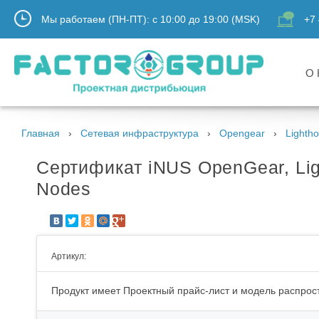
Мы работаем (ПН-ПТ):
с
10:00
до
19:00
(MSK)
+7 
О 
Главная
Сетевая инфраструктура
Opengear
Lighth
Сертификат iNUS OpenGear, Ligh
Nodes
Артикул:
Продукт имеет Проектный прайс-лист и модель распрост