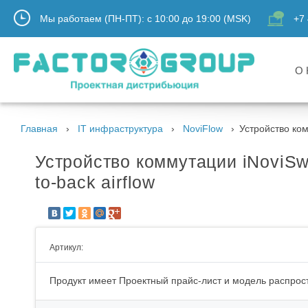
Мы работаем (ПН-ПТ):
с
10:00
до
19:00
(MSK)
+7 
О 
Главная
IT инфраструктура
NoviFlow
Устройство ком
Устройство коммутации iNoviSwi
to-back airflow
Артикул:
Продукт имеет Проектный прайс-лист и модель распрост