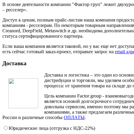
В основе деятельности компании "Фактор груп" лежит двухур
– ресселер».
Доступ к ценам, полным прайс-листам наша компания предост
компаниям - ресселерам. По некоторым товарным направлениям,
Creanord, DeepField, Metaswitch и др. необходима дополнитель
статуса сертифицированного партнера.
Если ваша компания является таковой, но у вас еще нет доступ
есть сейчас готовый заказ-проект, отправьте запрос на
email ад
Доставка
Доставка и логистика – это один из основ
дистрибуции и торговли, мы уделяем особ
процесса: от хранения товара на складе до 
Цель компании Factor group - взаимовыгодн
является основой долгосрочного сотруднич
довольны сервисом, именно поэтому мы ра
компаниями, а также предлагаем различные
России и различные способы
ОПЛАТЫ
.
Юридические лица (отгрузка c НДС-22%)