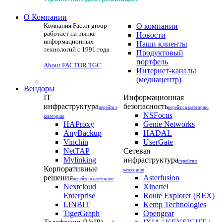
О Компании
Компания Factor group
О компании
работает на рынке
Новости
информационных
Наши клиенты
технологий с 1991 года
Продуктовый
портфель
About FACTOR TGC
Интернет-каналы
(медиацентр)
Вендоры
IT
Информационная
инфраструктура
безопасность
перейти в
перейти в категорию
NSFocus
категорию
HAProxy
Genie Networks
AnyBackup
HADAL
Vinchin
UserGate
NetTAP
Сетевая
Mylinking
инфраструктура
перейти в
Корпоративные
категорию
решения
Asterfusion
перейти в категорию
Nextcloud
Xinertel
Enterprise
Route Explorer (REX)
LINBIT
Kemp Technologies
TigerGraph
Opengear