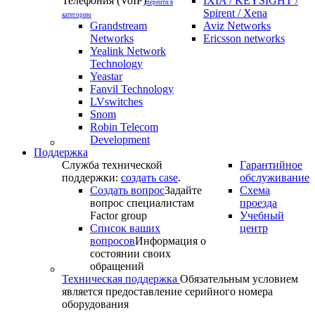
Телефония (VoIP)
IXIA / KEYSIGHT /
перейти в
Spirent / Xena
категорию
Grandstream
Aviz Networks
Networks
Ericsson networks
Yealink Network
Technology
Yeastar
Fanvil Technology
LVswitches
Snom
Robin Telecom
Development
Поддержка
Служба технической
Гарантийное
поддержки:
создать case
.
обслуживание
Создать вопрос
Задайте
Схема
вопрос специалистам
проезда
Factor group
Учебный
Список ваших
центр
вопросов
Информация о
состоянии своих
обращений
Техническая поддержка
Обязательным условием
является предоставление серийного номера
оборудования