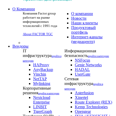
О Компании
Компания Factor group
О компании
работает на рынке
Новости
информационных
Наши клиенты
технологий с 1991 года
Продуктовый
портфель
About FACTOR TGC
Интернет-каналы
(медиацентр)
Вендоры
IT
Информационная
инфраструктура
безопасность
перейти в
перейти в категорию
NSFocus
категорию
HAProxy
Genie Networks
AnyBackup
HADAL
Vinchin
UserGate
NetTAP
Сетевая
Mylinking
инфраструктура
перейти в
Корпоративные
категорию
решения
Asterfusion
перейти в категорию
Nextcloud
Xinertel
Enterprise
Route Explorer (REX)
LINBIT
Kemp Technologies
TigerGraph
Opengear