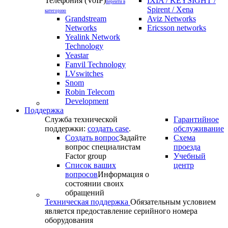
Телефония (VoIP)
IXIA / KEYSIGHT /
перейти в
Spirent / Xena
категорию
Grandstream
Aviz Networks
Networks
Ericsson networks
Yealink Network
Technology
Yeastar
Fanvil Technology
LVswitches
Snom
Robin Telecom
Development
Поддержка
Служба технической
Гарантийное
поддержки:
создать case
.
обслуживание
Создать вопрос
Задайте
Схема
вопрос специалистам
проезда
Factor group
Учебный
Список ваших
центр
вопросов
Информация о
состоянии своих
обращений
Техническая поддержка
Обязательным условием
является предоставление серийного номера
оборудования