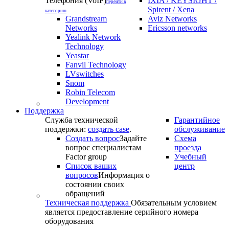
Телефония (VoIP)
IXIA / KEYSIGHT /
перейти в
Spirent / Xena
категорию
Grandstream
Aviz Networks
Networks
Ericsson networks
Yealink Network
Technology
Yeastar
Fanvil Technology
LVswitches
Snom
Robin Telecom
Development
Поддержка
Служба технической
Гарантийное
поддержки:
создать case
.
обслуживание
Создать вопрос
Задайте
Схема
вопрос специалистам
проезда
Factor group
Учебный
Список ваших
центр
вопросов
Информация о
состоянии своих
обращений
Техническая поддержка
Обязательным условием
является предоставление серийного номера
оборудования