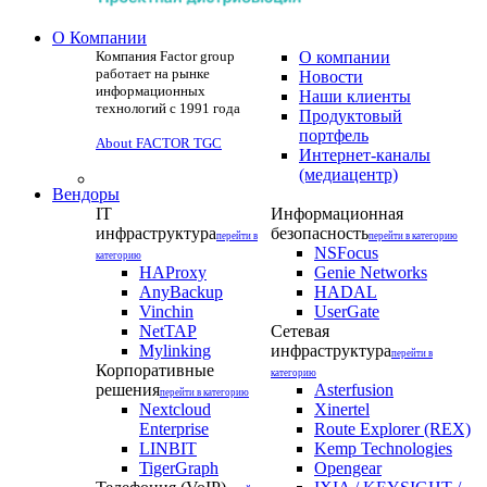
О Компании
Компания Factor group
О компании
работает на рынке
Новости
информационных
Наши клиенты
технологий с 1991 года
Продуктовый
портфель
About FACTOR TGC
Интернет-каналы
(медиацентр)
Вендоры
IT
Информационная
инфраструктура
безопасность
перейти в
перейти в категорию
NSFocus
категорию
HAProxy
Genie Networks
AnyBackup
HADAL
Vinchin
UserGate
NetTAP
Сетевая
Mylinking
инфраструктура
перейти в
Корпоративные
категорию
решения
Asterfusion
перейти в категорию
Nextcloud
Xinertel
Enterprise
Route Explorer (REX)
LINBIT
Kemp Technologies
TigerGraph
Opengear