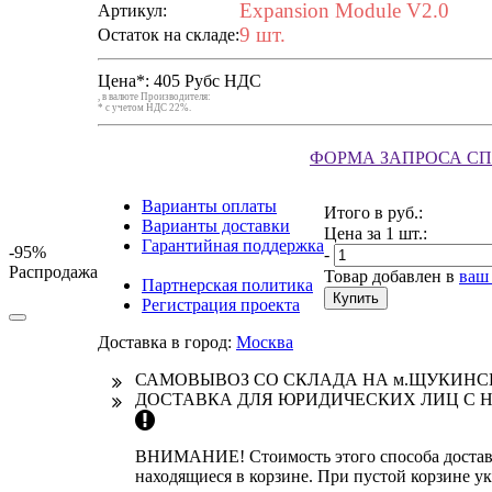
Expansion Module V2.0
Артикул:
9 шт.
Остаток на складе:
Цена*:
405 Руб
с НДС
, в валюте Производителя:
* с учетом НДС 22%.
ФОРМА ЗАПРОСА С
Варианты оплаты
Итого в руб.:
Варианты доставки
Цена за 1 шт.:
Гарантийная поддержка
-95%
-
Распродажа
Товар добавлен в
ваш 
Партнерская политика
Купить
Регистрация проекта
Доставка в город:
Москва
САМОВЫВОЗ СО СКЛАДА НА м.ЩУКИН
ДОСТАВКА ДЛЯ ЮРИДИЧЕСКИХ ЛИЦ С Н
ВНИМАНИЕ! Стоимость этого способа доставк
находящиеся в корзине. При пустой корзине у