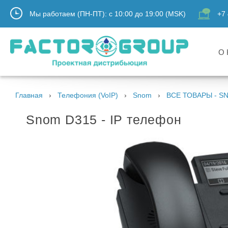
Мы работаем (ПН-ПТ):
с
10:00
до
19:00
(MSK)
+7 
О 
Главная
Телефония (VoIP)
Snom
ВСЕ ТОВАРЫ - S
Snom D315 - IP телефон