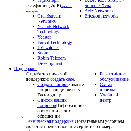
TigerGraph
IXIA / KEYSIGHT /
Телефония (VoIP)
Spirent / Xena
перейти в
Aviz Networks
категорию
Grandstream
Ericsson networks
Networks
Yealink Network
Technology
Yeastar
Fanvil Technology
LVswitches
Snom
Robin Telecom
Development
Поддержка
Служба технической
Гарантийное
поддержки:
создать case
.
обслуживание
Создать вопрос
Задайте
Схема
вопрос специалистам
проезда
Factor group
Учебный
Список ваших
центр
вопросов
Информация о
состоянии своих
обращений
Техническая поддержка
Обязательным условием
является предоставление серийного номера