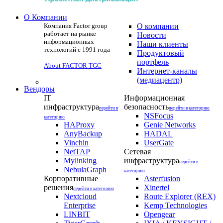
О Компании
Компания Factor group
О компании
работает на рынке
Новости
информационных
Наши клиенты
технологий с 1991 года
Продуктовый
портфель
About FACTOR TGC
Интернет-каналы
(медиацентр)
Вендоры
IT
Информационная
инфраструктура
безопасность
перейти в
перейти в категорию
NSFocus
категорию
HAProxy
Genie Networks
AnyBackup
HADAL
Vinchin
UserGate
NetTAP
Сетевая
Mylinking
инфраструктура
перейти в
NebulaGraph
категорию
Корпоративные
Asterfusion
решения
Xinertel
перейти в категорию
Nextcloud
Route Explorer (REX)
Enterprise
Kemp Technologies
LINBIT
Opengear