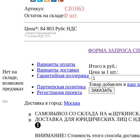
C01063
Артикул:
0 шт.
Остаток на складе:
Цена*:
84 803 Руб
с НДС
, в валюте Производителя:
* с учетом НДС 22%.
ФОРМА ЗАПРОСА С
Варианты оплаты
Итого в руб.:
Варианты доставки
Нет на
Цена за 1 шт.:
Гарантийная поддержка
складе,
-
возможен
Товар добавлен в
ваш з
Партнерская политика
предзаказ
ЗАКАЗАТЬ
Регистрация проекта
Доставка в город:
Москва
САМОВЫВОЗ СО СКЛАДА НА м.ЩУКИНС
ДОСТАВКА ДЛЯ ЮРИДИЧЕСКИХ ЛИЦ С НД
ВНИМАНИЕ! Стоимость этого способа доставки