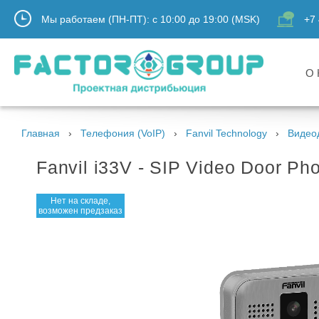
Мы работаем (ПН-ПТ):
с
10:00
до
19:00
(MSK)
+7 
О 
Главная
Телефония (VoIP)
Fanvil Technology
Видео
Fanvil i33V - SIP Video Door P
Нет на складе,
возможен предзаказ