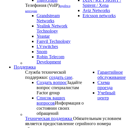
TigerGraph
IXIA / KEYSIGHT /
Телефония (VoIP)
Spirent / Xena
перейти в
Aviz Networks
категорию
Grandstream
Ericsson networks
Networks
Yealink Network
Technology
Yeastar
Fanvil Technology
LVswitches
Snom
Robin Telecom
Development
Поддержка
Служба технической
Гарантийное
поддержки:
создать case
.
обслуживание
Создать вопрос
Задайте
Схема
вопрос специалистам
проезда
Factor group
Учебный
Список ваших
центр
вопросов
Информация о
состоянии своих
обращений
Техническая поддержка
Обязательным условием
является предоставление серийного номера