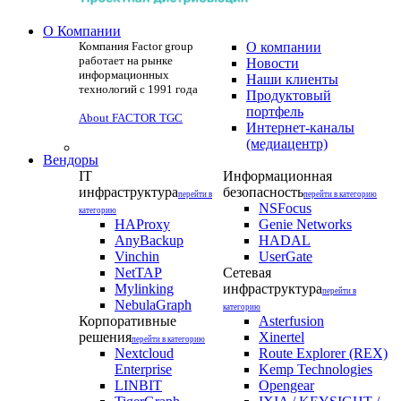
О Компании
Компания Factor group
О компании
работает на рынке
Новости
информационных
Наши клиенты
технологий с 1991 года
Продуктовый
портфель
About FACTOR TGC
Интернет-каналы
(медиацентр)
Вендоры
IT
Информационная
инфраструктура
безопасность
перейти в
перейти в категорию
NSFocus
категорию
HAProxy
Genie Networks
AnyBackup
HADAL
Vinchin
UserGate
NetTAP
Сетевая
Mylinking
инфраструктура
перейти в
NebulaGraph
категорию
Корпоративные
Asterfusion
решения
Xinertel
перейти в категорию
Nextcloud
Route Explorer (REX)
Enterprise
Kemp Technologies
LINBIT
Opengear