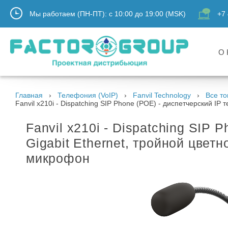
Мы работаем (ПН-ПТ):
с
10:00
до
19:00
(MSK)
+7 
О 
Главная
Телефония (VoIP)
Fanvil Technology
Все то
Fanvil x210i - Dispatching SIP Phone (POE) - диспетчерский IP
Fanvil x210i - Dispatching SIP 
Gigabit Ethernet, тройной цвет
микрофон