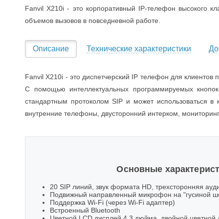
Fanvil X210i - это корпоративный IP-телефон высокого 
объемов вызовов в повседневной работе.
Описание
Технические характеристики
До
Fanvil X210i - это диспетчерский IP телефон для клиентов
С помощью интеллектуальных программируемых кнопок
стандартным протоколом SIP и может использоваться в 
внутренние телефоны, двусторонний интерком, мониторинг
Основные характерис
20 SIP линий, звук формата HD, трехсторонняя ау
Подвижный направленный микрофон на "гусиной ш
Поддержка Wi-Fi (через Wi-Fi адаптер)
Встроенный Bluetooth
Цветной LCD дисплей 4.3 дюйма, двойной цветной 