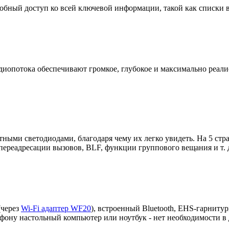
бный доступ ко всей ключевой информации, такой как списки вы
иопотока обеспечивают громкое, глубокое и максимально реали
ными светодиодами, благодаря чему их легко увидеть. На 5 стр
переадресации вызовов, BLF, функции группового вещания и т. 
(через
Wi-Fi адаптер WF20
), встроенный Bluetooth, EHS-гарниту
ефону настольный компьютер или ноутбук - нет необходимости в