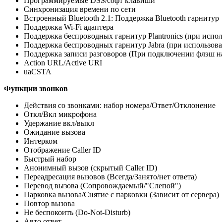
Программируемые DSS/софт клавиши
Синхронизация времени по сети
Встроенный Bluetooth 2.1: Поддержка Bluetooth гарнитур
Поддержка Wi-Fi адаптера
Поддержка беспроводных гарнитур Plantronics (при испол
Поддержка беспроводных гарнитур Jabra (при использова
Поддержка записи разговоров (При подключении флэш на
Action URL/Active URI
uaCSTA
Функции звонков
Действия со звонками: набор номера/Ответ/Отклонение
Откл/Вкл микрофона
Удержание вкл/выкл
Ожидание вызова
Интерком
Отображение Caller ID
Быстрый набор
Анонимный вызов (скрытый Caller ID)
Переадресация вызовов (Всегда/Занято/нет ответа)
Перевод вызова (Сопровождаемый/"Слепой")
Парковка вызова/Снятие с парковки (Зависит от сервера)
Повтор вызова
Не беспокоить (Do-Not-Disturb)
Авто ответ