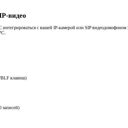
IP-видео
 интегрироваться с вашей IP-камерой или SIP видеодомофоном Fa
7С.
/BLF клавиш)
 записей)