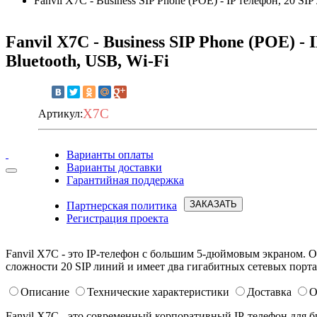
Fanvil X7C - Business SIP Phone (POE) - IP телефон, 20 SI
Fanvil X7C - Business SIP Phone (POE) -
Bluetooth, USB, Wi-Fi
X7C
Артикул:
Варианты оплаты
Варианты доставки
Запросить условия
Гарантийная поддержка
ЗАКАЗАТЬ
Партнерская политика
Регистрация проекта
Fanvil X7C - это IP-телефон с большим 5-дюймовым экраном. О
сложности 20 SIP линий и имеет два гигабитных сетевых порта
Описание
Технические характеристики
Доставка
О
Fanvil X7C - это современный корпоративный IP-телефон для 