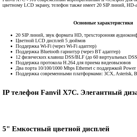
цветному LCD экрану, телефон также имеет 20 SIP линий, HD-а
Основные характеристики
20 SIP линий, звук формата HD, трехсторонняя аудиокон
Цветной LCD дисплей 5 дюймов
Поддержка Wi-Fi (через Wi-Fi адаптер)
Поддержка Bluetooth гарнитур (через BT адаптер)
12 физических клавиш DSS/BLF (до 60 виртуальных DS
Поддержка протокола H.264 для приема видеовызовов
Два порта 10/100/1000 Mbps Ethernet с поддержкой Power o
Поддержка современными платформами: 3CX, Asterisk, Broad
IP телефон Fanvil X7C. Элегантный д
5" Емкостный цветной дисплей