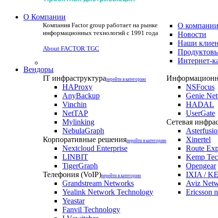
О Компании
Компания Factor group работает на рынке
О компани
информационных технологий с 1991 года
Новости
Наши клие
About FACTOR TGC
Продуктовы
Интернет-к
Вендоры
IT инфраструктура
Информационна
перейти в категорию
HAProxy
NSFocus
AnyBackup
Genie Ne
Vinchin
HADAL
NetTAP
UserGate
Mylinking
Сетевая инфра
NebulaGraph
Asterfusi
Корпоративные решения
Xinertel
перейти в категорию
Nextcloud Enterprise
Route Exp
LINBIT
Kemp Tec
TigerGraph
Opengear
Телефония (VoIP)
IXIA / KE
перейти в категорию
Grandstream Networks
Aviz Net
Yealink Network Technology
Ericsson 
Yeastar
Fanvil Technology