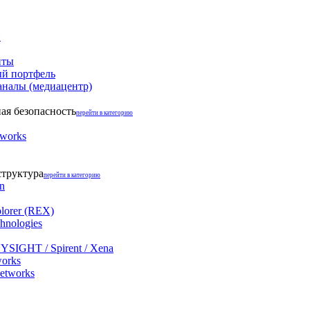
и
нты
й портфель
аналы (медиацентр)
я безопасность
перейти в категорию
tworks
структура
перейти в категорию
on
lorer (REX)
hnologies
YSIGHT / Spirent / Xena
works
networks