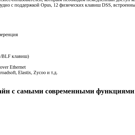
удио с поддержкой Opus, 12 физических клавиш DSS, встроенный
ференция
S/BLF клавиш)
ver Ethernet
soft, Elastix, Zycoo и т.д.
изайн с самыми современными функциями