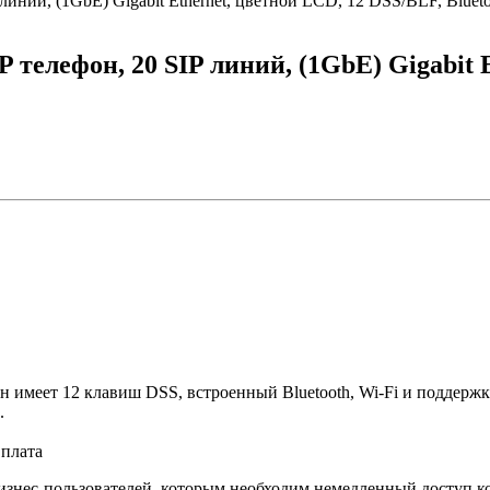
P линий, (1GbE) Gigabit Ethernet, цветной LCD, 12 DSS/BLF, Bluet
 IP телефон, 20 SIP линий, (1GbE) Gigabit
н имеет 12 клавиш DSS, встроенный Bluetooth, Wi-Fi и поддерж
.
плата
бизнес-пользователей, которым необходим немедленный доступ 