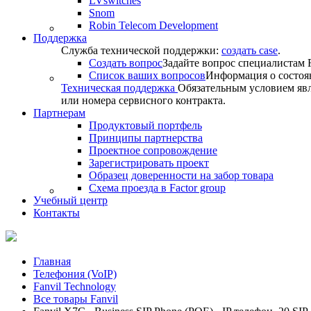
LVswitches
Snom
Robin Telecom Development
Поддержка
Служба технической поддержки:
создать case
.
Создать вопрос
Задайте вопрос специалистам F
Список ваших вопросов
Информация о состоя
Техническая поддержка
Обязательным условием явл
или номера сервисного контракта.
Партнерам
Продуктовый портфель
Принципы партнерства
Проектное сопровождение
Зарегистрировать проект
Образец доверенности на забор товара
Схема проезда в Factor group
Учебный центр
Контакты
Главная
Телефония (VoIP)
Fanvil Technology
Все товары Fanvil