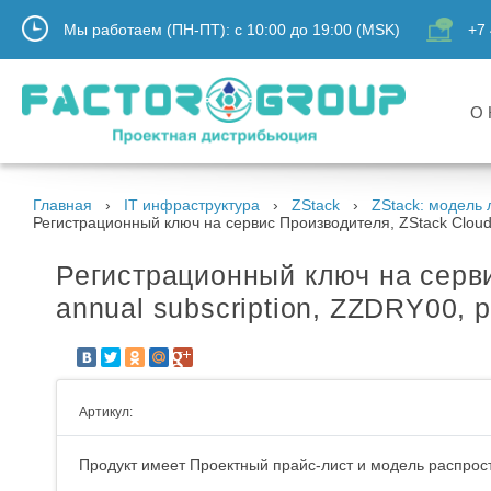
Мы работаем (ПН-ПТ):
с
10:00
до
19:00
(MSK)
+7 
О 
Главная
IT инфраструктура
ZStack
ZStack: модель
Регистрационный ключ на сервис Производителя, ZStack Cloud 4
Регистрационный ключ на серви
annual subscription, ZZDRY00, p
Артикул:
Продукт имеет Проектный прайс-лист и модель распрост