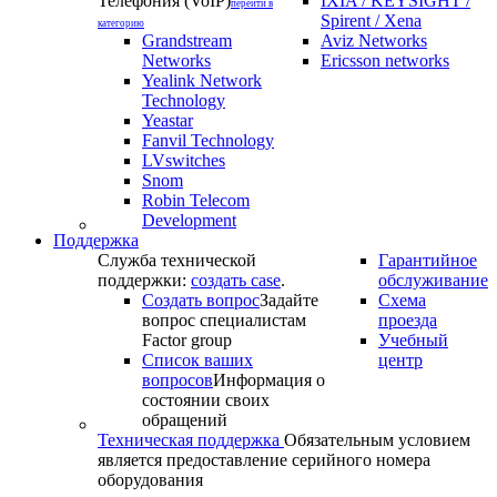
Телефония (VoIP)
IXIA / KEYSIGHT /
перейти в
Spirent / Xena
категорию
Grandstream
Aviz Networks
Networks
Ericsson networks
Yealink Network
Technology
Yeastar
Fanvil Technology
LVswitches
Snom
Robin Telecom
Development
Поддержка
Служба технической
Гарантийное
поддержки:
создать case
.
обслуживание
Создать вопрос
Задайте
Схема
вопрос специалистам
проезда
Factor group
Учебный
Список ваших
центр
вопросов
Информация о
состоянии своих
обращений
Техническая поддержка
Обязательным условием
является предоставление серийного номера
оборудования