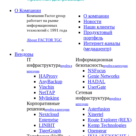
О Компании
Компания Factor group
О компании
работает на рынке
Новости
информационных
Наши клиенты
технологий с 1991 года
Продуктовый
портфель
About FACTOR TGC
Интернет-каналы
(медиацентр)
Вендоры
IT
Информационная
инфраструктура
безопасность
перейти в
перейти в категорию
NSFocus
категорию
HAProxy
Genie Networks
AnyBackup
HADAL
Vinchin
UserGate
NetTAP
Сетевая
Mylinking
инфраструктура
перейти в
Корпоративные
категорию
решения
Asterfusion
перейти в категорию
Nextcloud
Xinertel
Enterprise
Route Explorer (REX)
LINBIT
Kemp Technologies
TigerGraph
Opengear