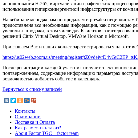
использования H.265, виртуализации графических процессоро
использования гиперконвергентной инфраструктуры от компан
На вебинаре менеджерам по продажам и presale-специалистам б
предоставлена вся необходимая информация, как с помощью р
увеличить продажи, в том числе для Клиентов, заинтересованн
решений Citrix Virtual Desktop, VMWare Horizon и Microsoft.
Приглашаем Вас и ваших коллег зарегистрироваться на этот ве
https://us02web.zoom.us/meeting/register/tZ0vdeivrD4vGtC2EP
После регистрации каждый участник получит электронное пис
подтверждением, содержащее информацию параметрах доступа 
возможностью добавить событие в календарь.
Вернуться к списку записей
Контакты
О компании
Доставка и Оплата
Как разместить заказ?
About Factor TGC _ factor team