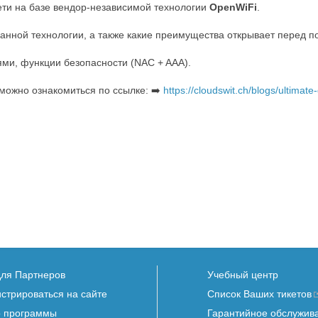
ти на базе вендор-независимой технологии
OpenWiFi
.
у данной технологии, а также какие преимущества открывает перед 
ми, функции безопасности (NAC + AAA).
 можно ознакомиться по ссылке: ➡️
https://cloudswit.ch/blogs/ultimat
для Партнеров
Учебный центр
истрироваться на сайте
Список Ваших тикетов
 программы
Гарантийное обслужив