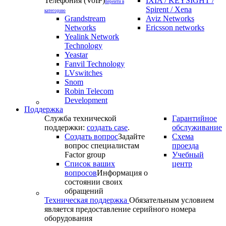
Телефония (VoIP)
IXIA / KEYSIGHT /
перейти в
Spirent / Xena
категорию
Grandstream
Aviz Networks
Networks
Ericsson networks
Yealink Network
Technology
Yeastar
Fanvil Technology
LVswitches
Snom
Robin Telecom
Development
Поддержка
Служба технической
Гарантийное
поддержки:
создать case
.
обслуживание
Создать вопрос
Задайте
Схема
вопрос специалистам
проезда
Factor group
Учебный
Список ваших
центр
вопросов
Информация о
состоянии своих
обращений
Техническая поддержка
Обязательным условием
является предоставление серийного номера
оборудования