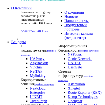
О Компании
Компания Factor group
О компании
работает на рынке
Новости
информационных
Наши клиенты
технологий с 1991 года
Продуктовый
портфель
About FACTOR TGC
Интернет-каналы
(медиацентр)
Вендоры
IT
Информационная
инфраструктура
безопасность
перейти в
перейти в категорию
NSFocus
категорию
HAProxy
Genie Networks
AnyBackup
HADAL
Vinchin
UserGate
NetTAP
Сетевая
Mylinking
инфраструктура
перейти в
Корпоративные
категорию
решения
Asterfusion
перейти в категорию
Nextcloud
Xinertel
Enterprise
Route Explorer (REX)
LINBIT
Kemp Technologies
TigerGraph
Opengear