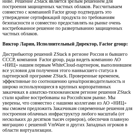
ниве. Решение ZStack является зрелым решением для
построения защищенных частных облаков. Рассчитываем
совместно с компанией Factor group подтвердить это
утверждение сертификаций продукта по требованиям
безопасности и совместно предоставлять на рынке очень
востребованное решение по развертыванию защищенных
частных облаков.
Виктор Ларин, Исполнительный Директор, Factor group:
Дистрибьютор решений ZStack в регионе Россия и бывшего
СССР, компания Factor group, рада видеть компанию АО
«НИЦ» нашим первым WhiteCloud-партнером, выполнившим
все условия для получения этого наивысшего статуса в
партнерской программе ZStack. Проверенные временем,
эффективные по соотношению цена/производительность и
широко использующиеся в крупных корпоративных
заказчиках в азиатско-тихоокеанском регионе решения ZStack
стали крайне востребованы на Российском рынке. Мы
уверены, что совместно с нашими коллегами из АО «НИЦ»
мы сможем предложить Заказчикам современные решения для
построения облачных инфраструктур любого масштаба (от
нескольких до десятков тысяч серверов), обеспечив плавную
миграцию с решений VmWare и других Западных игроков в
области виртуализации.