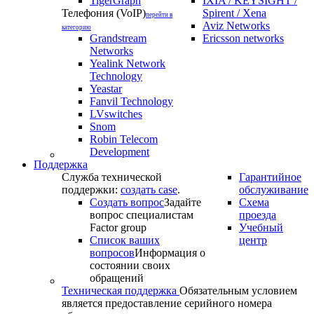
TigerGraph
IXIA / KEYSIGHT /
Телефония (VoIP)
Spirent / Xena
перейти в
Aviz Networks
категорию
Grandstream
Ericsson networks
Networks
Yealink Network
Technology
Yeastar
Fanvil Technology
LVswitches
Snom
Robin Telecom
Development
Поддержка
Служба технической
Гарантийное
поддержки:
создать case
.
обслуживание
Создать вопрос
Задайте
Схема
вопрос специалистам
проезда
Factor group
Учебный
Список ваших
центр
вопросов
Информация о
состоянии своих
обращений
Техническая поддержка
Обязательным условием
является предоставление серийного номера