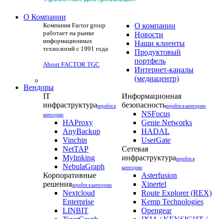
О Компании
Компания Factor group
О компании
работает на рынке
Новости
информационных
Наши клиенты
технологий с 1991 года
Продуктовый
портфель
About FACTOR TGC
Интернет-каналы
(медиацентр)
Вендоры
IT
Информационная
инфраструктура
безопасность
перейти в
перейти в категорию
NSFocus
категорию
HAProxy
Genie Networks
AnyBackup
HADAL
Vinchin
UserGate
NetTAP
Сетевая
Mylinking
инфраструктура
перейти в
NebulaGraph
категорию
Корпоративные
Asterfusion
решения
Xinertel
перейти в категорию
Nextcloud
Route Explorer (REX)
Enterprise
Kemp Technologies
LINBIT
Opengear