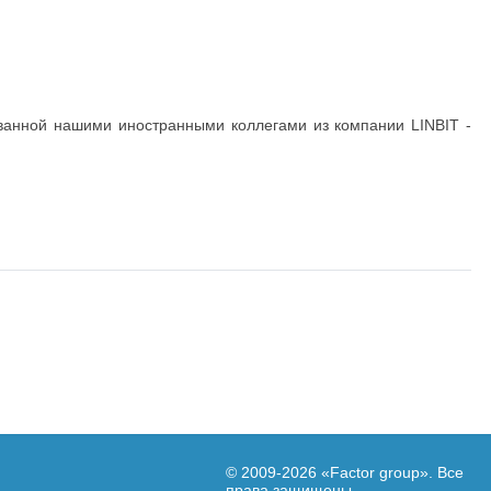
ванной нашими иностранными коллегами из компании LINBIT -
© 2009-2026
«Factor group»
. Все
права защищены.