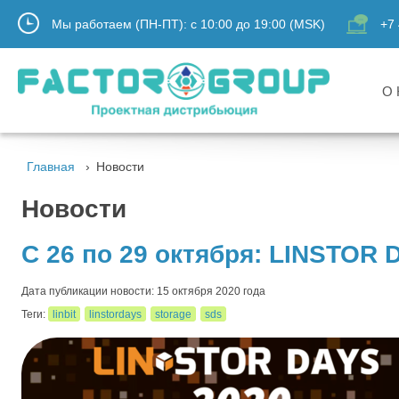
Мы работаем (ПН-ПТ):
с
10:00
до
19:00
(MSK)
+7 
О 
Главная
Новости
Новости
C 26 по 29 октября: LINSTOR
Дата публикации новости: 15 октября 2020 года
Теги:
linbit
linstordays
storage
sds