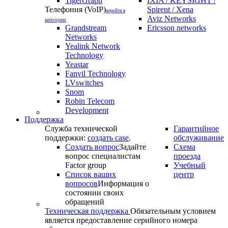
TigerGraph
IXIA / KEYSIGHT /
Телефония (VoIP)
Spirent / Xena
перейти в
Aviz Networks
категорию
Grandstream
Ericsson networks
Networks
Yealink Network
Technology
Yeastar
Fanvil Technology
LVswitches
Snom
Robin Telecom
Development
Поддержка
Служба технической
Гарантийное
поддержки:
создать case
.
обслуживание
Создать вопрос
Задайте
Схема
вопрос специалистам
проезда
Factor group
Учебный
Список ваших
центр
вопросов
Информация о
состоянии своих
обращений
Техническая поддержка
Обязательным условием
является предоставление серийного номера