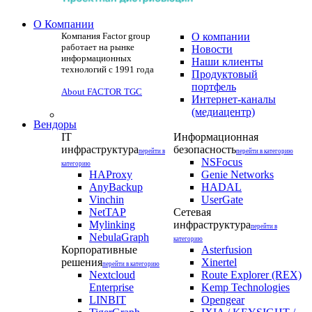
О Компании
Компания Factor group
О компании
работает на рынке
Новости
информационных
Наши клиенты
технологий с 1991 года
Продуктовый
портфель
About FACTOR TGC
Интернет-каналы
(медиацентр)
Вендоры
IT
Информационная
инфраструктура
безопасность
перейти в
перейти в категорию
NSFocus
категорию
HAProxy
Genie Networks
AnyBackup
HADAL
Vinchin
UserGate
NetTAP
Сетевая
Mylinking
инфраструктура
перейти в
NebulaGraph
категорию
Корпоративные
Asterfusion
решения
Xinertel
перейти в категорию
Nextcloud
Route Explorer (REX)
Enterprise
Kemp Technologies
LINBIT
Opengear