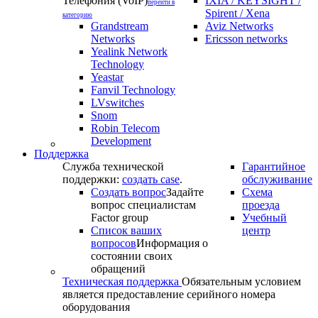
Телефония (VoIP)
IXIA / KEYSIGHT /
перейти в
Spirent / Xena
категорию
Grandstream
Aviz Networks
Networks
Ericsson networks
Yealink Network
Technology
Yeastar
Fanvil Technology
LVswitches
Snom
Robin Telecom
Development
Поддержка
Служба технической
Гарантийное
поддержки:
создать case
.
обслуживание
Создать вопрос
Задайте
Схема
вопрос специалистам
проезда
Factor group
Учебный
Список ваших
центр
вопросов
Информация о
состоянии своих
обращений
Техническая поддержка
Обязательным условием
является предоставление серийного номера
оборудования