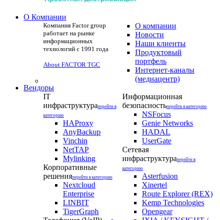
О Компании
Компания Factor group
О компании
работает на рынке
Новости
информационных
Наши клиенты
технологий с 1991 года
Продуктовый
портфель
About FACTOR TGC
Интернет-каналы
(медиацентр)
Вендоры
IT
Информационная
инфраструктура
безопасность
перейти в
перейти в категорию
NSFocus
категорию
HAProxy
Genie Networks
AnyBackup
HADAL
Vinchin
UserGate
NetTAP
Сетевая
Mylinking
инфраструктура
перейти в
Корпоративные
категорию
решения
Asterfusion
перейти в категорию
Nextcloud
Xinertel
Enterprise
Route Explorer (REX)
LINBIT
Kemp Technologies
TigerGraph
Opengear