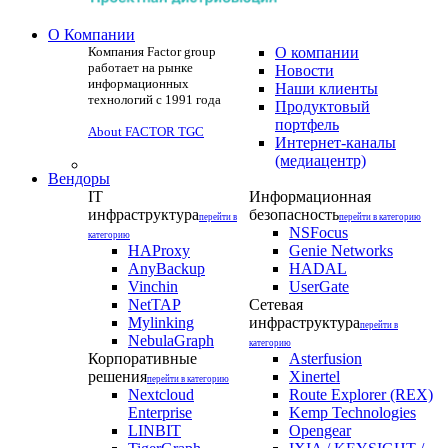
О Компании
Компания Factor group
О компании
работает на рынке
Новости
информационных
Наши клиенты
технологий с 1991 года
Продуктовый
портфель
About FACTOR TGC
Интернет-каналы
(медиацентр)
Вендоры
IT
Информационная
инфраструктура
безопасность
перейти в
перейти в категорию
NSFocus
категорию
HAProxy
Genie Networks
AnyBackup
HADAL
Vinchin
UserGate
NetTAP
Сетевая
Mylinking
инфраструктура
перейти в
NebulaGraph
категорию
Корпоративные
Asterfusion
решения
Xinertel
перейти в категорию
Nextcloud
Route Explorer (REX)
Enterprise
Kemp Technologies
LINBIT
Opengear