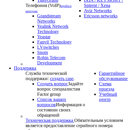
TigerGraph
IXIA / KEYSIGHT /
Телефония (VoIP)
Spirent / Xena
перейти в
Aviz Networks
категорию
Grandstream
Ericsson networks
Networks
Yealink Network
Technology
Yeastar
Fanvil Technology
LVswitches
Snom
Robin Telecom
Development
Поддержка
Служба технической
Гарантийное
поддержки:
создать case
.
обслуживание
Создать вопрос
Задайте
Схема
вопрос специалистам
проезда
Factor group
Учебный
Список ваших
центр
вопросов
Информация о
состоянии своих
обращений
Техническая поддержка
Обязательным условием
является предоставление серийного номера