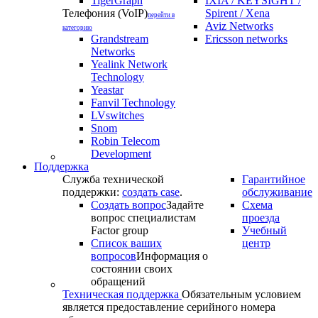
TigerGraph
IXIA / KEYSIGHT /
Телефония (VoIP)
Spirent / Xena
перейти в
Aviz Networks
категорию
Grandstream
Ericsson networks
Networks
Yealink Network
Technology
Yeastar
Fanvil Technology
LVswitches
Snom
Robin Telecom
Development
Поддержка
Служба технической
Гарантийное
поддержки:
создать case
.
обслуживание
Создать вопрос
Задайте
Схема
вопрос специалистам
проезда
Factor group
Учебный
Список ваших
центр
вопросов
Информация о
состоянии своих
обращений
Техническая поддержка
Обязательным условием
является предоставление серийного номера