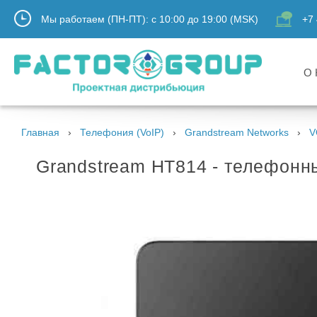
Мы работаем (ПН-ПТ):
с
10:00
до
19:00
(MSK)
+7 
О 
Главная
Телефония (VoIP)
Grandstream Networks
V
Grandstream HT814 - телефонны