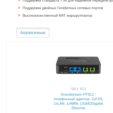
Поддержка стандарта T.38 для надёжной передачи ф
Поддержка двойных Гигабитных сетевых портов
Высококачественный NAT маршрутизатор
Аналогичные
SKU: 812
Grandstream HT812 -
телефонный адаптер. 2xFXS,
1xLAN, 1xWAN, (1GbE)Gigabit
Ethernet