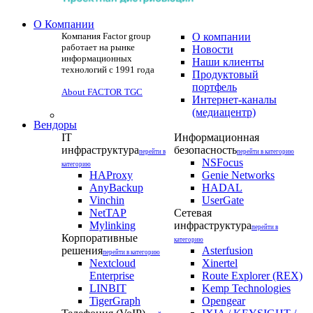
О Компании
Компания Factor group
О компании
работает на рынке
Новости
информационных
Наши клиенты
технологий с 1991 года
Продуктовый
портфель
About FACTOR TGC
Интернет-каналы
(медиацентр)
Вендоры
IT
Информационная
инфраструктура
безопасность
перейти в
перейти в категорию
NSFocus
категорию
HAProxy
Genie Networks
AnyBackup
HADAL
Vinchin
UserGate
NetTAP
Сетевая
Mylinking
инфраструктура
перейти в
Корпоративные
категорию
решения
Asterfusion
перейти в категорию
Nextcloud
Xinertel
Enterprise
Route Explorer (REX)
LINBIT
Kemp Technologies
TigerGraph
Opengear