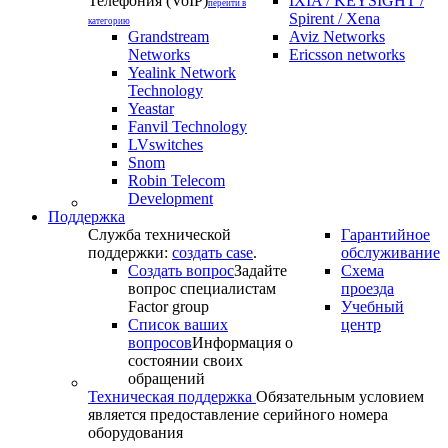
Телефония (VoIP)
IXIA / KEYSIGHT /
перейти в
Spirent / Xena
категорию
Grandstream
Aviz Networks
Networks
Ericsson networks
Yealink Network
Technology
Yeastar
Fanvil Technology
LVswitches
Snom
Robin Telecom
Development
Поддержка
Служба технической
Гарантийное
поддержки:
создать case
.
обслуживание
Создать вопрос
Задайте
Схема
вопрос специалистам
проезда
Factor group
Учебный
Список ваших
центр
вопросов
Информация о
состоянии своих
обращений
Техническая поддержка
Обязательным условием
является предоставление серийного номера
оборудования